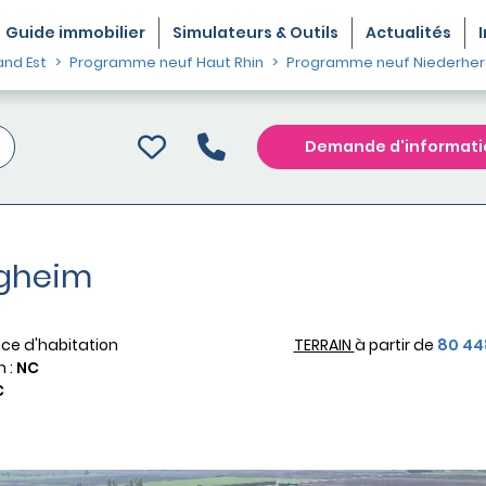
Guide
immobilier
Simulateurs & Outils
Actualités
nd Est
Programme neuf Haut Rhin
Programme neuf Niederhe
Demande d'informati
rgheim
ce d'habitation
TERRAIN
à partir de
80 44
n :
NC
C