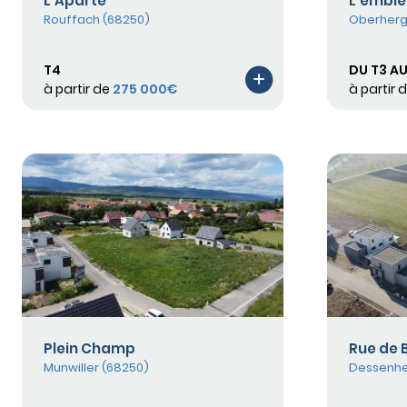
L'Aparté
L'embl
Rouffach (68250)
Oberherg
T4
DU T3 AU
à partir de
275 000€
à partir 
Plein Champ
Rue de 
Munwiller (68250)
Dessenhe