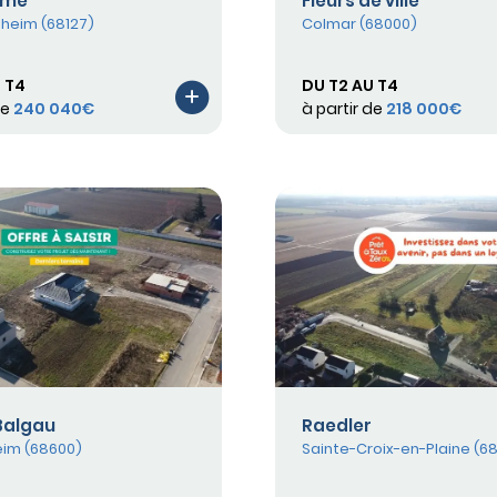
eme
Fleurs de ville
heim (68127)
Colmar (68000)
 T4
DU T2 AU T4
de
240 040€
à partir de
218 000€
Balgau
Raedler
im (68600)
Sainte-Croix-en-Plaine (68