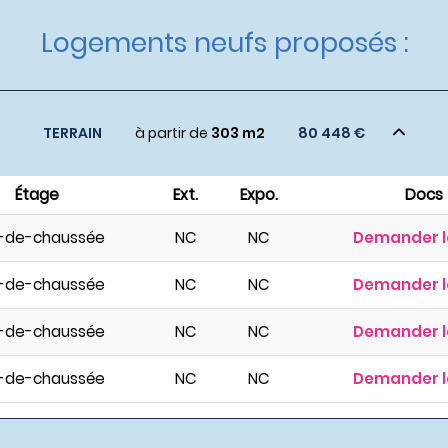
Logements neufs proposés :
TERRAIN
à partir de
303 m2
80 448 €
Étage
Ext.
Expo.
Docs
-de-chaussée
NC
NC
Demander l
-de-chaussée
NC
NC
Demander l
-de-chaussée
NC
NC
Demander l
-de-chaussée
NC
NC
Demander l