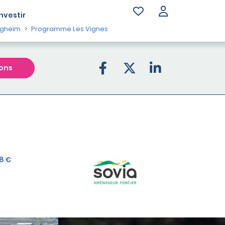
Investir
rgheim
Programme Les Vignes
ons
8 €