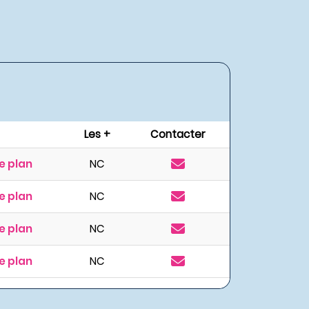
Les +
Contacter
e plan
NC
e plan
NC
e plan
NC
e plan
NC