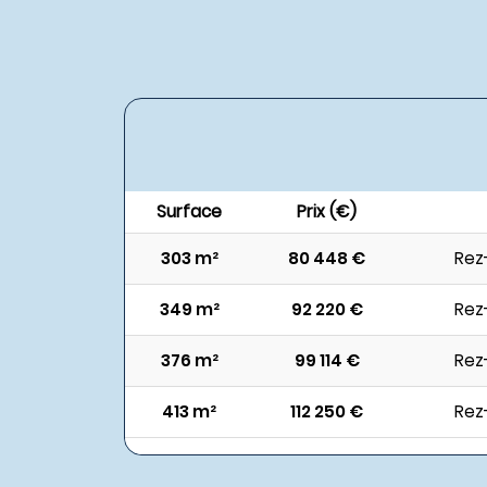
Surface
Prix (€)
303 m²
80 448 €
Rez
349 m²
92 220 €
Rez
376 m²
99 114 €
Rez
413 m²
112 250 €
Rez