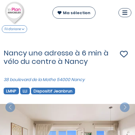
Ma sélection
Fil d'ariane
Nancy une adresse à 6 min à
vélo du centre à Nancy
38 boulevard de la Mothe 54000 Nancy
LMNP
LLI
Dispositif Jeanbrun
Previous
Nex
VOIR SUR LA CARTE
Appartements du T3 au T4