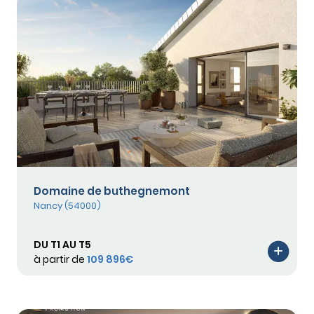
Domaine de buthegnemont
Nancy (54000)
DU T1 AU T5
à partir de
109 896€