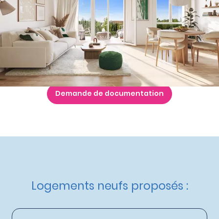
à partir de
236 000 €
Nos autres appartements neufs
à Nancy
Livraison :
1er trimestre 2027
Etat d'avancement :
Travaux en cours
Éligible :
Prêt à taux 0% - PTZ+
,
Statut LMNP
,
Logement
Locatif Intermédiaire
,
Dispositif Jeanbrun
Demande de documentation
Logements neufs proposés :