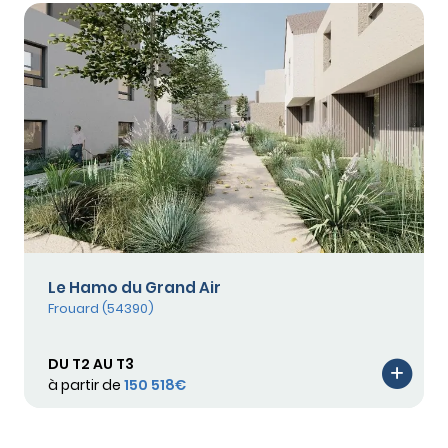
Le Hamo du Grand Air
Frouard (54390)
DU T2 AU T3
à partir de
150 518€