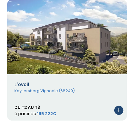
L'eveil
Kaysersberg Vignoble (68240)
DU T2 AU T3
à partir de
165 222€