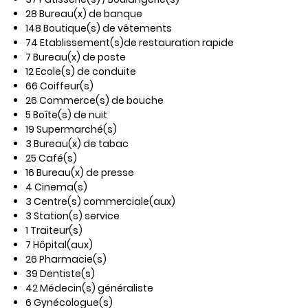
28 Bureau(x) de banque
148 Boutique(s) de vêtements
74 Etablissement(s)de restauration rapide
7 Bureau(x) de poste
12 Ecole(s) de conduite
66 Coiffeur(s)
26 Commerce(s) de bouche
5 Boîte(s) de nuit
19 Supermarché(s)
3 Bureau(x) de tabac
25 Café(s)
16 Bureau(x) de presse
4 Cinema(s)
3 Centre(s) commerciale(aux)
3 Station(s) service
1 Traiteur(s)
7 Hôpital(aux)
26 Pharmacie(s)
39 Dentiste(s)
42 Médecin(s) généraliste
6 Gynécologue(s)