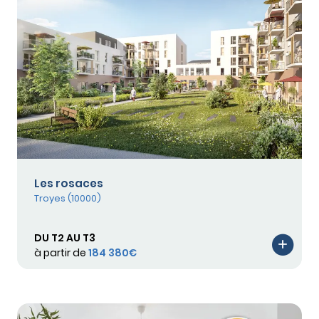
Les rosaces
Troyes (10000)
DU T2 AU T3
à partir de
184 380€