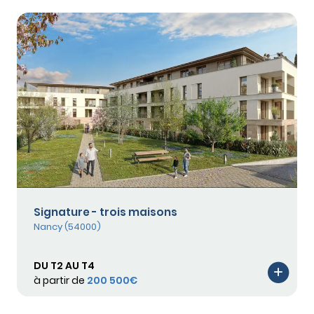
Signature - trois maisons
Nancy (54000)
DU T2 AU T4
à partir de
200 500€