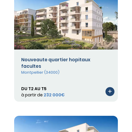
Nouveaute quartier hopitaux
facultes
Montpellier (34000)
DU T2 AU T5
à partir de
232 000€