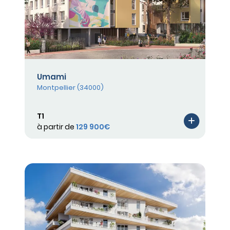
Umami
Montpellier (34000)
T1
à partir de
129 900€