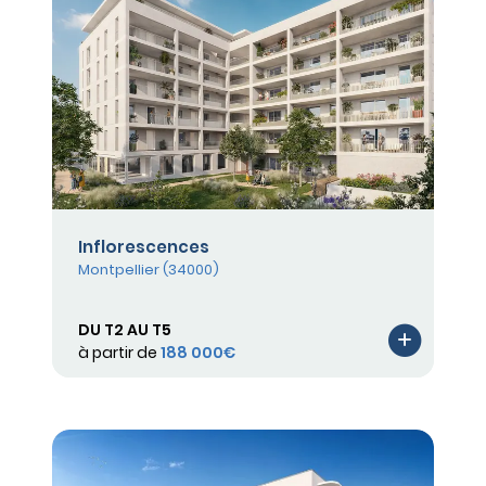
Inflorescences
Montpellier (34000)
DU T2 AU T5
à partir de
188 000€