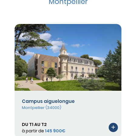
Montpellier
Campus aiguelongue
Montpellier (34000)
DU T1 AU T2
à partir de
145 900€