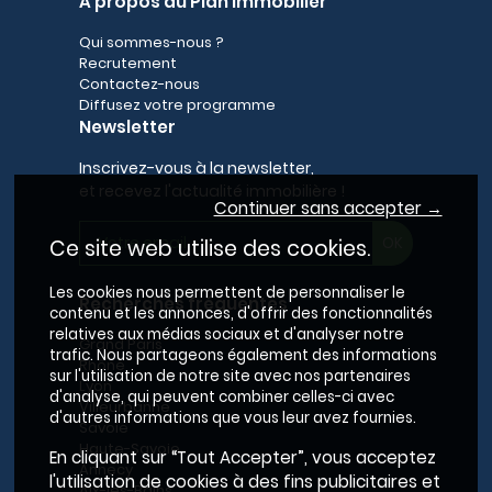
A propos du Plan Immobilier
Qui sommes-nous ?
Recrutement
Contactez-nous
Diffusez votre programme
Newsletter
Inscrivez-vous à la newsletter,
et recevez l'actualité immobilière !
Continuer sans accepter →
Ce site web utilise des cookies.
Les cookies nous permettent de personnaliser le
Recherches fréquentes
contenu et les annonces, d'offrir des fonctionnalités
relatives aux médias sociaux et d'analyser notre
Grand Paris
trafic. Nous partageons également des informations
Rhône
sur l'utilisation de notre site avec nos partenaires
Lyon
d'analyse, qui peuvent combiner celles-ci avec
Villeurbanne
d'autres informations que vous leur avez fournies.
Savoie
Haute-Savoie
En cliquant sur “Tout Accepter”, vous acceptez
Annecy
l'utilisation de cookies à des fins publicitaires et
Aix-les-Bains