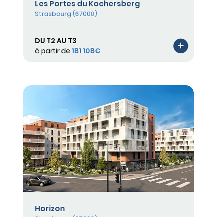
Les Portes du Kochersberg
Strasbourg (67000)
DU T2 AU T3
à partir de
181 108€
Horizon