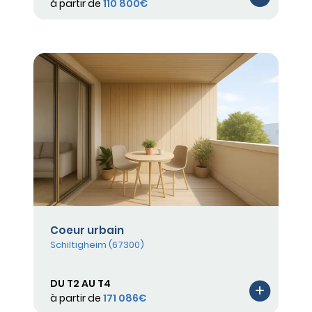
à partir de
110 800€
Coeur urbain
Schiltigheim (67300)
DU T2 AU T4
à partir de
171 086€