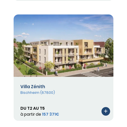
Villa Zénith
Bischheim (67800)
DU T2 AU T5
à partir de
157 371€