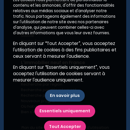
Recherches fréquentes
contenu et les annonces, d'offrir des fonctionnalités
relatives aux médias sociaux et d'analyser notre
Grand Paris
trafic. Nous partageons également des informations
Rhône
sur l'utilisation de notre site avec nos partenaires
Lyon
d'analyse, qui peuvent combiner celles-ci avec
Villeurbanne
d'autres informations que vous leur avez fournies.
Savoie
Haute-Savoie
En cliquant sur “Tout Accepter”, vous acceptez
Annecy
l'utilisation de cookies à des fins publicitaires et
Aix-les-Bains
ceux servant à mesurer l'audience.
L'immobilier neuf en France
En cliquant sur “Essentiels uniquement”, vous
acceptez l'utilisation de cookies servant à
Le BRS dans la Métropole de Lyon
Promoteurs immobiliers
mesurer l'audience uniquement.
Recherche par région
Recherche par département
En savoir plus
Recherche par ville
Nouveaux programmes
Où habiter à Marseille ?
Essentiels uniquement
Bien s'installer
Tout Accepter
Plan du site
-
Conditions générales d’utilisation