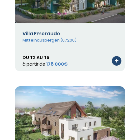
Villa Emeraude
Mittelhausbergen (67206)
DU T2 AU T5
à partir de
178 000€