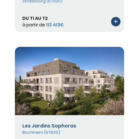
Strasbourg (67000)
DU T1 AU T2
à partir de
113 413€
Les Jardins Sophoras
Bischheim (67800)