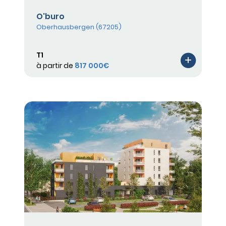
O'buro
Oberhausbergen (67205)
T1
à partir de
817 000€