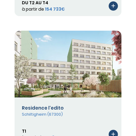
DU T2 AU T4
à partir de
154 733€
Residence l'edito
Schiltigheim (67300)
T1