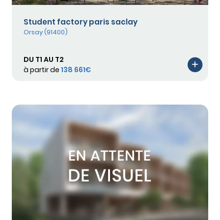
Student factory paris saclay
Orsay (91400)
DU T1 AU T2
à partir de
138 661€