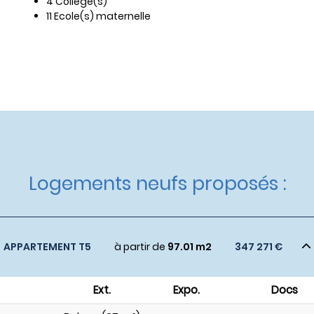
4 Collège(s)
11 Ecole(s) maternelle
Logements neufs proposés :
APPARTEMENT T5
à partir de
97.01 m2
347 271 €
Ext.
Expo.
Docs