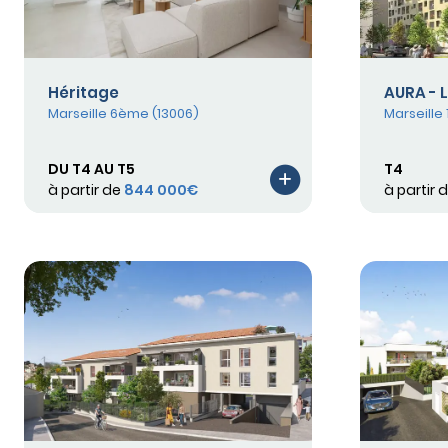
Héritage
AURA - 
Marseille 6ème (13006)
Marseille
DU T4 AU T5
T4
à partir de
844 000€
à partir 