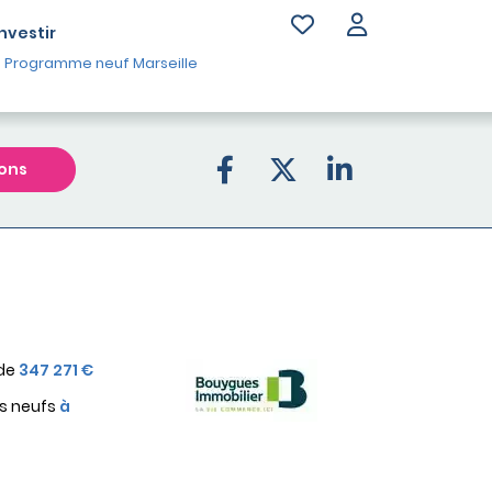
Investir
Programme neuf Marseille
ons
 de
347 271 €
s neufs
à