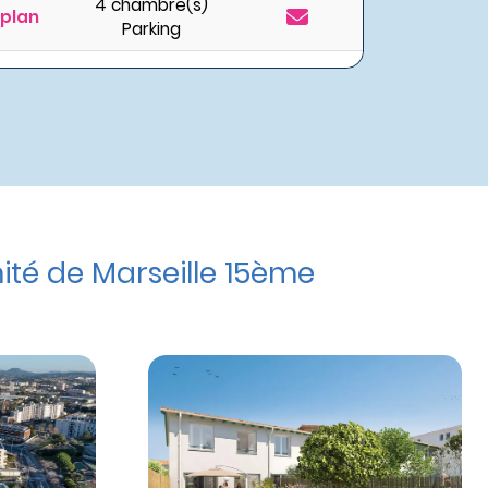
4 chambre(s)
 plan
Parking
té de Marseille 15ème