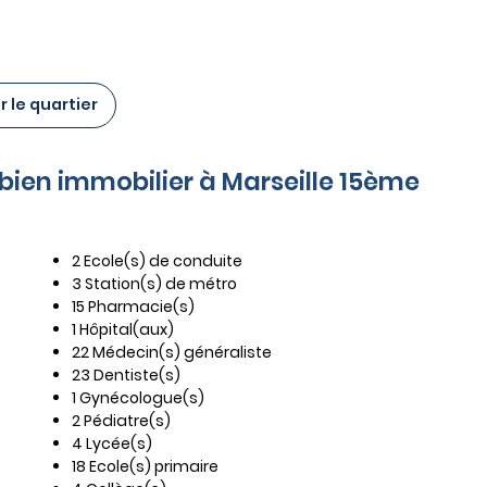
 le quartier
 bien immobilier à Marseille 15ème
2 Ecole(s) de conduite
3 Station(s) de métro
15 Pharmacie(s)
1 Hôpital(aux)
22 Médecin(s) généraliste
23 Dentiste(s)
1 Gynécologue(s)
2 Pédiatre(s)
4 Lycée(s)
18 Ecole(s) primaire