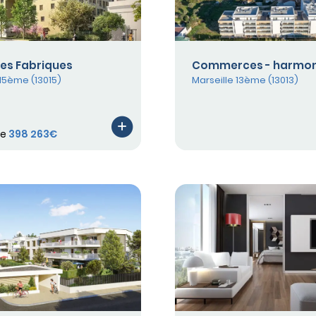
Les Fabriques
Commerces - harmoni
 15ème (13015)
Marseille 13ème (13013)
de
398 263€