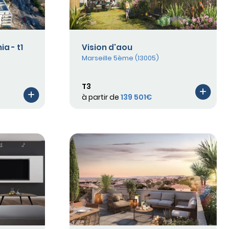
a - t1
Vision d'aou
Marseille 5ème (13005)
T3
à partir de
139 501€