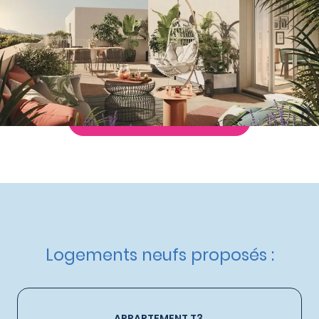
à partir de
217 000 €
Nos autres appartements neufs
à Marseille 13ème
Livraison :
3ème trimestre 2027
Etat d'avancement :
Travaux en cours
Éligible :
TVA réduite
,
Bail Réel Solidaire
Demande de documentation
Logements neufs proposés :
APPARTEMENT T3