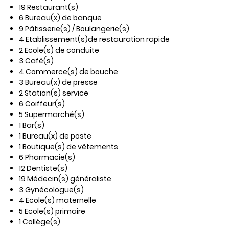
19 Restaurant(s)
6 Bureau(x) de banque
9 Pâtisserie(s) / Boulangerie(s)
4 Etablissement(s)de restauration rapide
2 Ecole(s) de conduite
3 Café(s)
4 Commerce(s) de bouche
3 Bureau(x) de presse
2 Station(s) service
6 Coiffeur(s)
5 Supermarché(s)
1 Bar(s)
1 Bureau(x) de poste
1 Boutique(s) de vêtements
6 Pharmacie(s)
12 Dentiste(s)
19 Médecin(s) généraliste
3 Gynécologue(s)
4 Ecole(s) maternelle
5 Ecole(s) primaire
1 Collège(s)