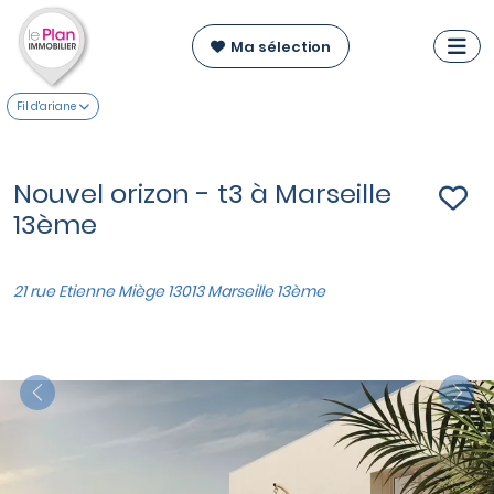
Ma sélection
Fil d'ariane
Nouvel orizon - t3 à Marseille
13ème
21 rue Etienne Miège 13013 Marseille 13ème
Previous
Nex
VOIR SUR LA CARTE
Appartements du T3 au T4