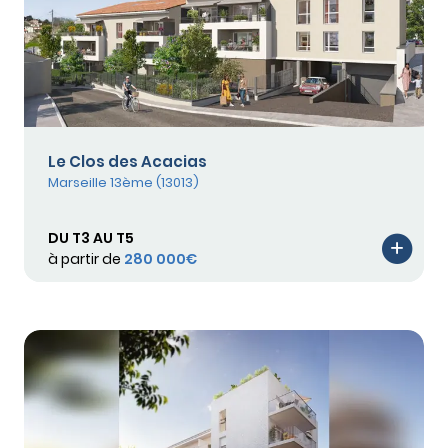
Le Clos des Acacias
Marseille 13ème (13013)
DU T3 AU T5
à partir de
280 000€