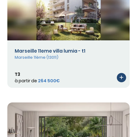
Marseille 11eme villa lumia - t1
Marseille 11ème (13011)
T3
à partir de
264 500€