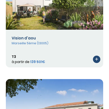
Vision d'aou
Marseille 5ème (13005)
T3
à partir de
139 501€