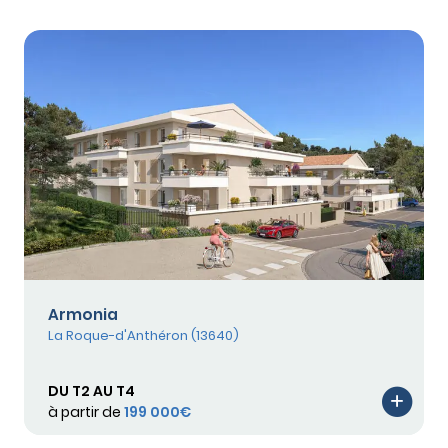
Armonia
La Roque-d'Anthéron (13640)
DU T2 AU T4
à partir de
199 000€