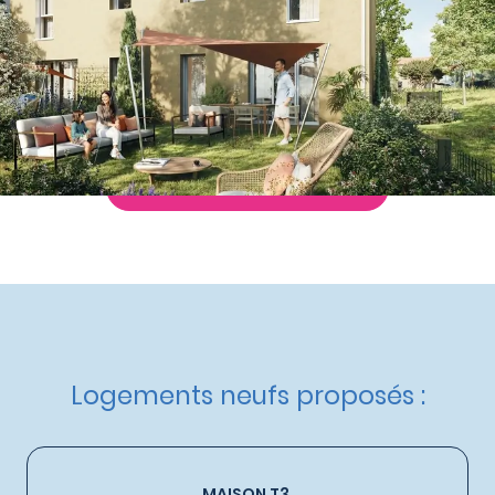
à partir de
185 500 €
Nos autres maisons neuves
à Manosque
Livraison :
4ème trimestre 2028
Etat d'avancement :
Avant première
Éligible :
TVA réduite
,
Statut LMP
,
Statut LMNP
Demande de documentation
Logements neufs proposés :
MAISON T3