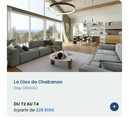
Le Clos de Chabanas
Gap (05000)
DU T2 AU T4
à partir de
225 610€