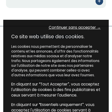
Continuer sans accepter →
Villes à proximité
Ce site web utilise des cookies.
Les cookies nous permettent de personnaliser le
Programmes à Forcalquier
contenu et les annonces, d'offrir des fonctionnalités
relatives aux médias sociaux et d'analyser notre
trafic. Nous partageons également des informations
Programmes à Rognes
sur l'utilisation de notre site avec nos partenaires
d'analyse, qui peuvent combiner celles-ci avec
d'autres informations que vous leur avez fournies.
Programmes à La Roque-d'Anthéron
En cliquant sur “Tout Accepter”, vous acceptez
l'utilisation de cookies à des fins publicitaires et
Programmes à Trets
ceux servant à mesurer l'audience.
En cliquant sur “Essentiels uniquement”, vous
Programmes à Aix-en-Provence
acceptez l'utilisation de cookies servant à