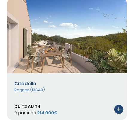
Citadelle
Rognes (13840)
DU T2 AU T4
à partir de
214 000€