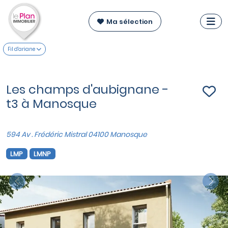
Ma sélection
Fil d'ariane
Les champs d'aubignane -
t3 à Manosque
594 Av . Frédéric Mistral 04100 Manosque
LMP
LMNP
Previous
Nex
VOIR SUR LA CARTE
Maisons du T3 au T4