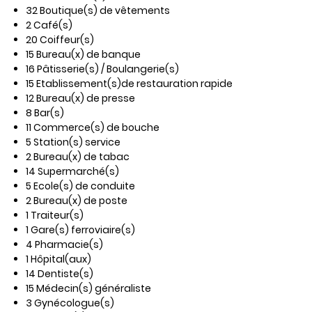
32 Boutique(s) de vêtements
2 Café(s)
20 Coiffeur(s)
15 Bureau(x) de banque
16 Pâtisserie(s) / Boulangerie(s)
15 Etablissement(s)de restauration rapide
12 Bureau(x) de presse
8 Bar(s)
11 Commerce(s) de bouche
5 Station(s) service
2 Bureau(x) de tabac
14 Supermarché(s)
5 Ecole(s) de conduite
2 Bureau(x) de poste
1 Traiteur(s)
1 Gare(s) ferroviaire(s)
4 Pharmacie(s)
1 Hôpital(aux)
14 Dentiste(s)
15 Médecin(s) généraliste
3 Gynécologue(s)