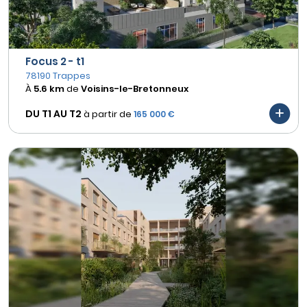
Focus 2 - t1
78190 Trappes
À
5.6 km
de
Voisins-le-Bretonneux
DU T1 AU
T2
à partir de
165 000 €