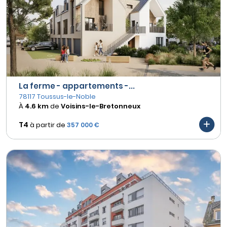
La ferme - appartements -...
78117 Toussus-le-Noble
À
4.6 km
de
Voisins-le-Bretonneux
T4
à partir de
357 000 €