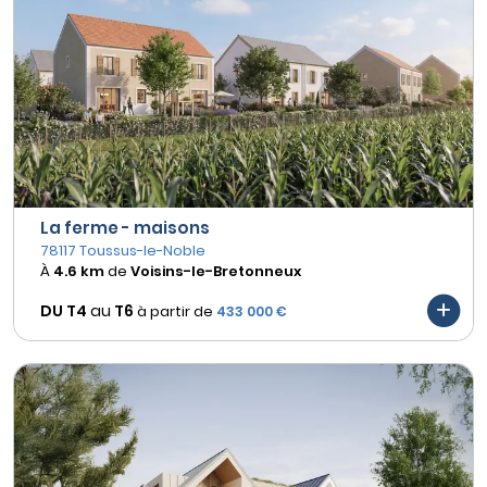
La ferme - maisons
78117 Toussus-le-Noble
À
4.6 km
de
Voisins-le-Bretonneux
DU T4
au
T6
à partir de
433 000 €