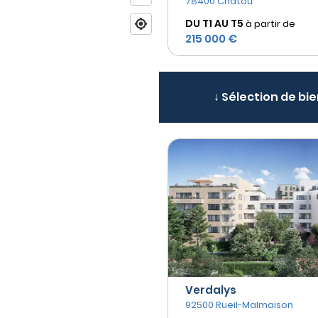
78400 Chatou
DU T1 AU
T5
à partir de
215 000 €
↓ Sélection de bi
Verdalys
92500 Rueil-Malmaison