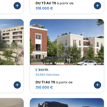
DU T3 AU
T5
à partir de
318 000 €
L'ecrin
92380 Garches
DU T1 AU
T5
à partir de
310 000 €