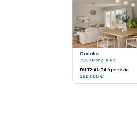
Casalia
78160 Marly-le-Roi
DU T3 AU
T4
à partir de
396 000 €