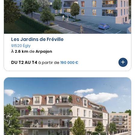
Les Jardins de Fréville
91520 Égly
À
2.6 km
de
Arpajon
DU T2 AU
T4
à partir de
190 000 €