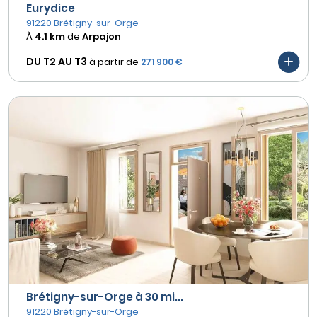
Eurydice
91220 Brétigny-sur-Orge
À
4.1 km
de
Arpajon
DU T2 AU
T3
à partir de
271 900 €
Brétigny-sur-Orge à 30 mi...
91220 Brétigny-sur-Orge