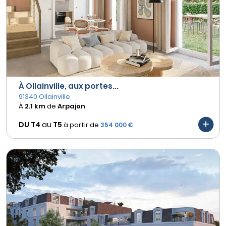
À Ollainville, aux portes...
91340 Ollainville
À
2.1 km
de
Arpajon
DU T4
au
T5
à partir de
354 000 €