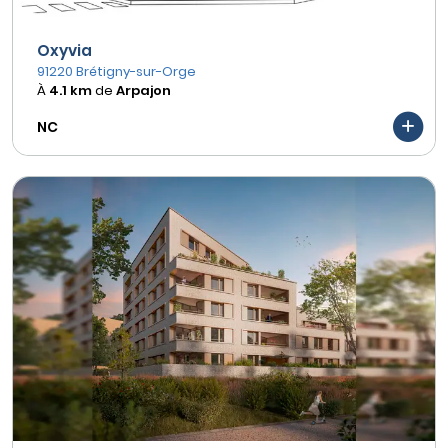
Oxyvia
91220 Brétigny-sur-Orge
À
4.1 km
de
Arpajon
NC