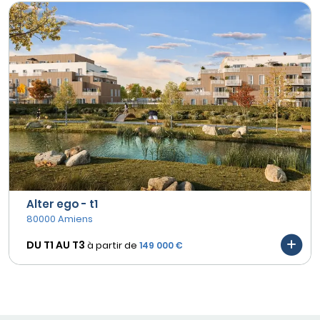
Alter ego - t1
80000 Amiens
DU T1 AU
T3
à partir de
149 000 €