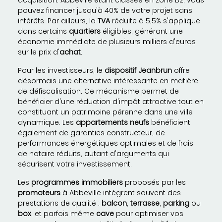
acquisition. Abbeville étant classée en zone B2, vous
pouvez financer jusqu'à 40% de votre projet sans
intérêts. Par ailleurs, la
TVA
réduite à 5,5% s'applique
dans certains
quartiers
éligibles, générant une
économie immédiate de plusieurs milliers d'euros
sur le prix d'
achat
.
Pour les investisseurs, le
dispositif Jeanbrun
offre
désormais une alternative intéressante en matière
de défiscalisation. Ce mécanisme permet de
bénéficier d'une réduction d'impôt attractive tout en
constituant un patrimoine pérenne dans une ville
dynamique. Les
appartements neufs
bénéficient
également de garanties constructeur, de
performances énergétiques optimales et de frais
de notaire réduits, autant d'arguments qui
sécurisent votre investissement.
Les
programmes immobiliers
proposés par les
promoteurs
à Abbeville intègrent souvent des
prestations de qualité :
balcon
,
terrasse
,
parking
ou
box
, et parfois même
cave
pour optimiser vos