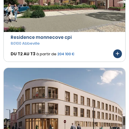
Residence monnecove cpi
80100 Abbeville
DU T2 AU
T3
à partir de
204 100 €