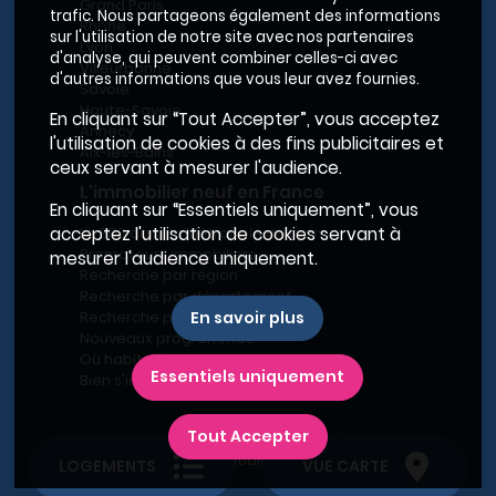
Grand Paris
trafic. Nous partageons également des informations
Rhône
sur l'utilisation de notre site avec nos partenaires
Lyon
d'analyse, qui peuvent combiner celles-ci avec
Villeurbanne
d'autres informations que vous leur avez fournies.
Savoie
Haute-Savoie
En cliquant sur “Tout Accepter”, vous acceptez
Annecy
l'utilisation de cookies à des fins publicitaires et
Aix-les-Bains
ceux servant à mesurer l'audience.
L'immobilier neuf en France
En cliquant sur “Essentiels uniquement”, vous
Le BRS dans la Métropole de Lyon
acceptez l'utilisation de cookies servant à
Promoteurs immobiliers
mesurer l'audience uniquement.
Recherche par région
Recherche par département
Recherche par ville
En savoir plus
Nouveaux programmes
Où habiter à Marseille ?
Essentiels uniquement
Bien s'installer
Tout Accepter
Plan du site
-
Conditions générales d’utilisation
-
Charte de confidentialité
-
Mentions légales
LOGEMENTS
VUE CARTE