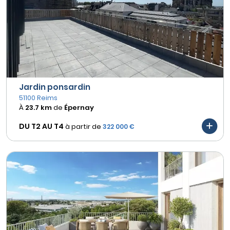
Jardin ponsardin
51100 Reims
À
23.7 km
de
Épernay
DU T2 AU
T4
à partir de
322 000 €