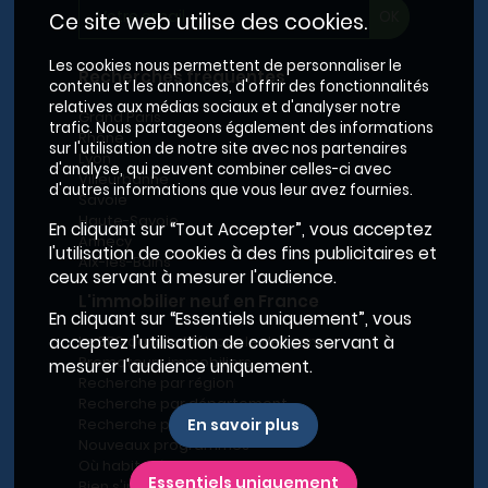
Ce site web utilise des cookies.
Les cookies nous permettent de personnaliser le
Recherches fréquentes
contenu et les annonces, d'offrir des fonctionnalités
relatives aux médias sociaux et d'analyser notre
Grand Paris
trafic. Nous partageons également des informations
Rhône
sur l'utilisation de notre site avec nos partenaires
Lyon
d'analyse, qui peuvent combiner celles-ci avec
Villeurbanne
d'autres informations que vous leur avez fournies.
Savoie
Haute-Savoie
En cliquant sur “Tout Accepter”, vous acceptez
Annecy
l'utilisation de cookies à des fins publicitaires et
Aix-les-Bains
ceux servant à mesurer l'audience.
L'immobilier neuf en France
En cliquant sur “Essentiels uniquement”, vous
acceptez l'utilisation de cookies servant à
Le BRS dans la Métropole de Lyon
Promoteurs immobiliers
mesurer l'audience uniquement.
Recherche par région
Recherche par département
En savoir plus
Recherche par ville
Nouveaux programmes
Où habiter à Marseille ?
Essentiels uniquement
Bien s'installer