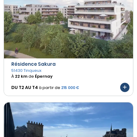
Résidence Sakura
51430 Tinqueux
À
22 km
de
Épernay
DU T2 AU
T4
à partir de
215 000 €