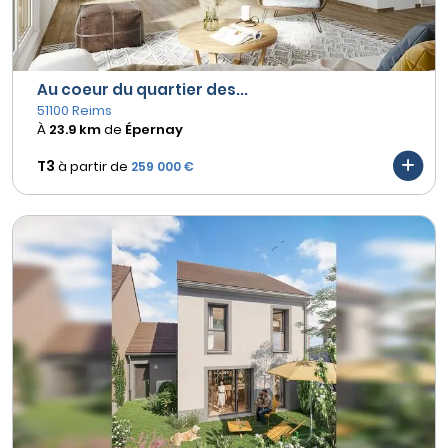
Au coeur du quartier des...
51100 Reims
À
23.9 km
de
Épernay
T3
à partir de
259 000 €