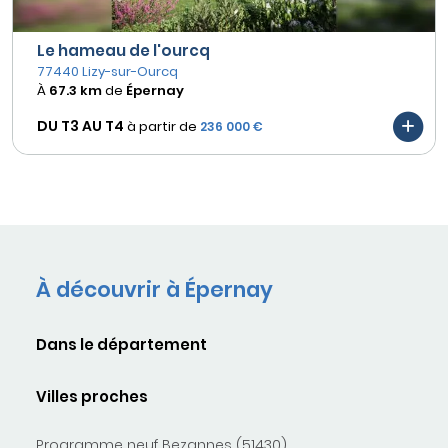
Le hameau de l'ourcq
77440 Lizy-sur-Ourcq
À
67.3 km
de
Épernay
DU T3 AU
T4
à partir de
236 000 €
À découvrir à Épernay
Dans le département
Villes proches
Programme neuf Bezannes (51430)