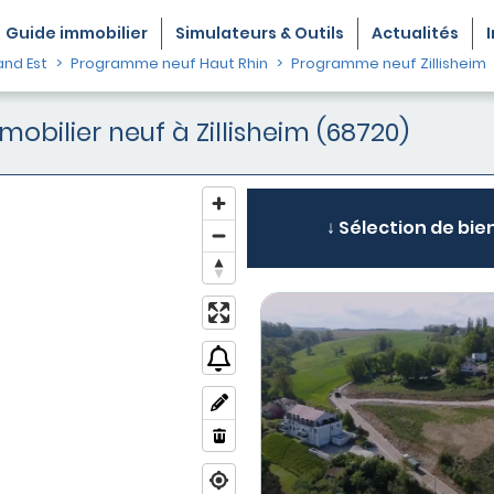
Guide
immobilier
Simulateurs & Outils
Actualités
nd Est
Programme neuf Haut Rhin
Programme neuf Zillisheim
ilier neuf à Zillisheim (68720)
↓ Sélection de bien