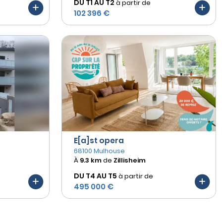
DU T1 AU
T2
à partir de
102 396 €
E[a]st opera
68100 Mulhouse
À
9.3 km
de
Zillisheim
DU T4 AU
T5
à partir de
495 000 €