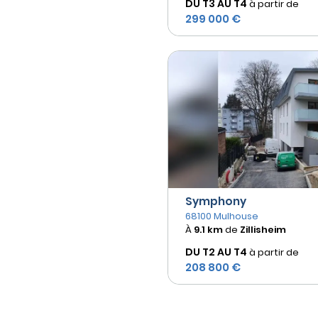
DU T3 AU
T4
à partir de
299 000 €
Symphony
68100 Mulhouse
À
9.1 km
de
Zillisheim
DU T2 AU
T4
à partir de
208 800 €