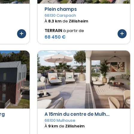
Plein champs
68130 Carspach
À
8.3 km
de
Zillisheim
TERRAIN
à partir de
68 450 €
rg
A 15min du centre de Mulh...
68100 Mulhouse
À
9 km
de
Zillisheim