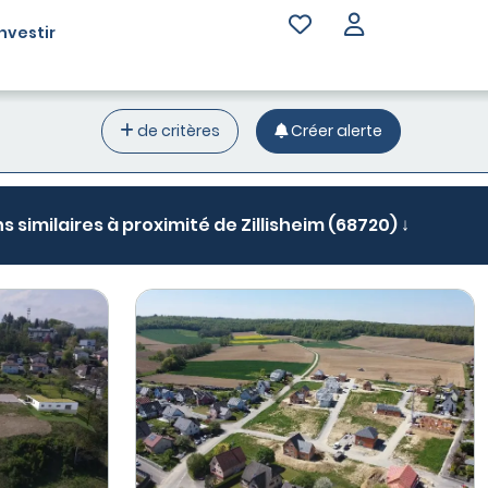
Investir
de critères
Créer alerte
s similaires à proximité de Zillisheim (68720) ↓