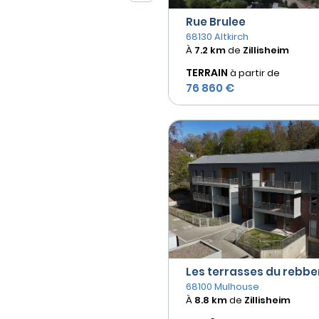
Rue Brulee
68130 Altkirch
À
7.2 km
de
Zillisheim
TERRAIN
à partir de
76 860 €
Les terrasses du rebbe
68100 Mulhouse
À
8.8 km
de
Zillisheim