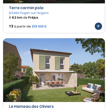
Terre carmin psla
83480 Puget-sur-Argens
À
9.2 km
de
Fréjus
T3
à partir de
238 000 €
Le Hameau des Oliviers