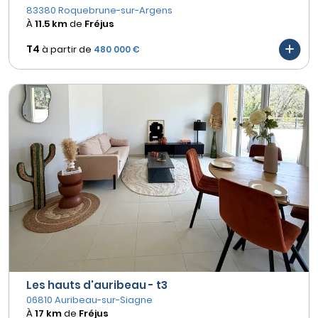
83380 Roquebrune-sur-Argens
À
11.5 km
de
Fréjus
T4
à partir de
480 000 €
Les hauts d'auribeau - t3
06810 Auribeau-sur-Siagne
À
17 km
de
Fréjus