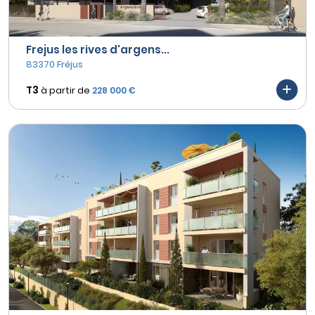
Frejus les rives d'argens...
83370 Fréjus
T3
à partir de
228 000 €