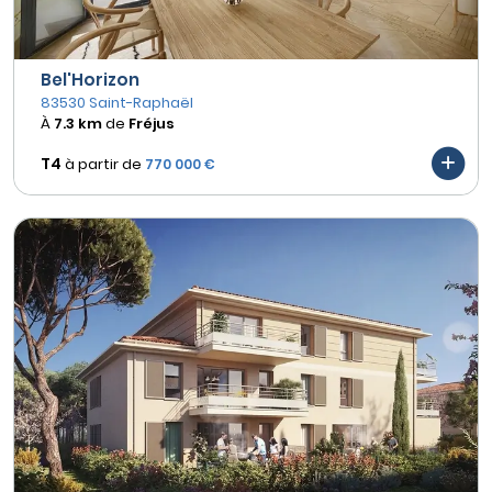
Bel'Horizon
83530 Saint-Raphaël
À
7.3 km
de
Fréjus
T4
à partir de
770 000 €