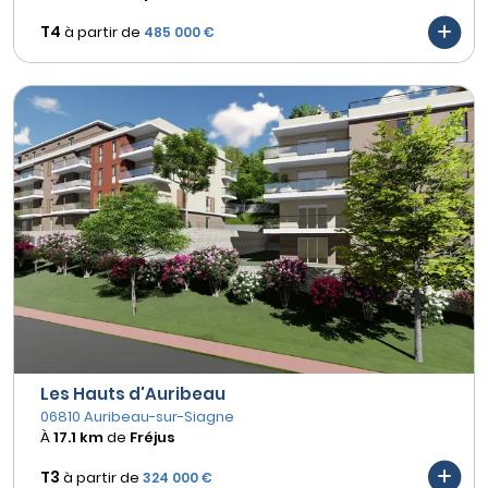
T4
à partir de
485 000 €
Les Hauts d'Auribeau
06810 Auribeau-sur-Siagne
À
17.1 km
de
Fréjus
T3
à partir de
324 000 €