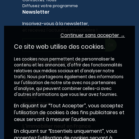
Diffusez votre programme
Newsletter
Inscrivez-vous à la newsletter,
et recevez l'actualité immobilière !
Continuer sans accepter →
Ce site web utilise des cookies.
Les cookies nous permettent de personnaliser le
Recherches fréquentes
contenu et les annonces, d'offrir des fonctionnalités
relatives aux médias sociaux et d'analyser notre
Grand Paris
trafic. Nous partageons également des informations
Rhône
sur l'utilisation de notre site avec nos partenaires
Lyon
d'analyse, qui peuvent combiner celles-ci avec
Villeurbanne
d'autres informations que vous leur avez fournies.
Savoie
Haute-Savoie
En cliquant sur “Tout Accepter”, vous acceptez
Annecy
l'utilisation de cookies à des fins publicitaires et
Aix-les-Bains
ceux servant à mesurer l'audience.
L'immobilier neuf en France
En cliquant sur “Essentiels uniquement”, vous
Le BRS dans la Métropole de Lyon
acceptez l'utilisation de cookies servant à