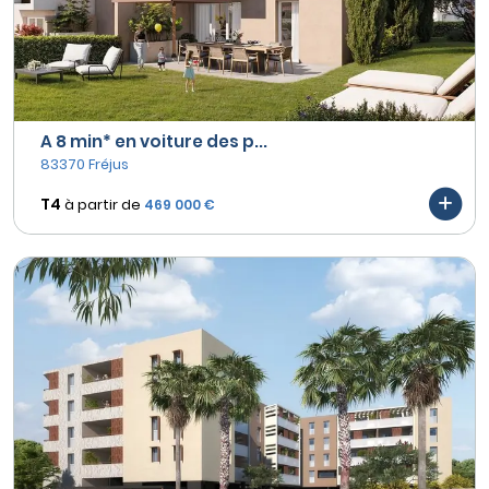
A 8 min* en voiture des p...
83370 Fréjus
T4
à partir de
469 000 €