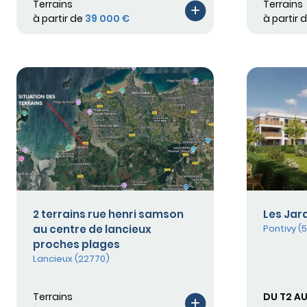
Terrains
Terrains
à partir de
39 000 €
à partir 
2 terrains rue henri samson
Les Jar
au centre de lancieux
Pontivy (
proches plages
Lancieux (22770)
Terrains
DU T2 AU