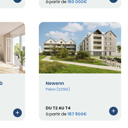
à partir de
160 000€
 à
Newenn
Plérin (22190)
DU T2 AU T4
à partir de
187 900€