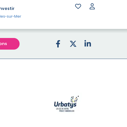
Investir
les-sur-Mer
ons