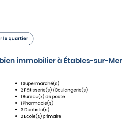
 le quartier
 bien immobilier à Étables-sur-Mer
1 Supermarché(s)
2 Pâtisserie(s) / Boulangerie(s)
1 Bureau(x) de poste
1 Pharmacie(s)
3 Dentiste(s)
2 Ecole(s) primaire