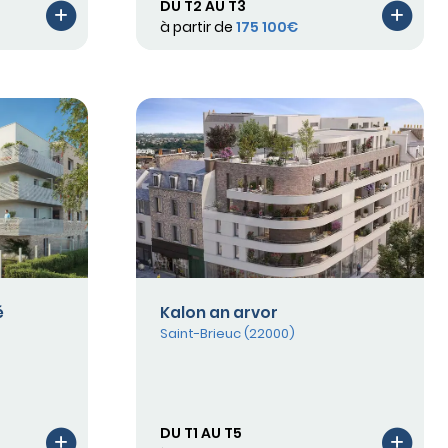
DU T2 AU T3
à partir de
175 100€
é
Kalon an arvor
Saint-Brieuc (22000)
DU T1 AU T5