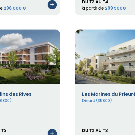
DU T3 AU T4
de
296 000 €
à partir de
299 500€
dins des Rives
Les Marines du Prieur
56300)
Dinard (35800)
 T3
DU T2 AU T3