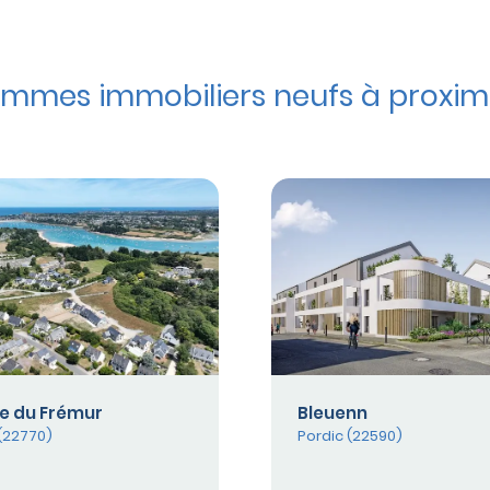
mmes immobiliers neufs à proximi
e du Frémur
Bleuenn
(22770)
Pordic (22590)