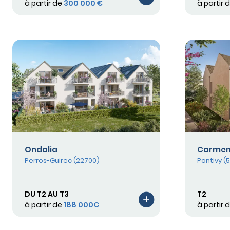
à partir de
300 000 €
à partir 
Ondalia
Carme
Perros-Guirec (22700)
Pontivy (
DU T2 AU T3
T2
à partir de
188 000€
à partir 