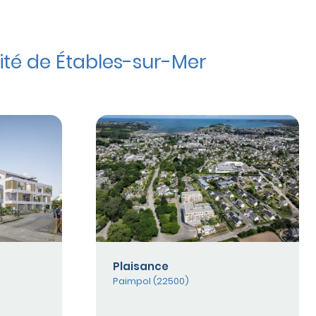
té de Étables-sur-Mer
Plaisance
Paimpol (22500)