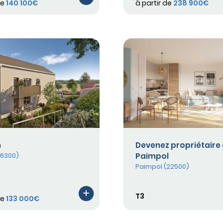
de
140 100€
à partir de
238 900€
n
Devenez propriétaire
56300)
Paimpol
Paimpol (22500)
T3
de
133 000€