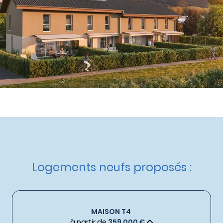
à partir de
359 000 €
Nos autres maisons neuves
à Entrelacs
Livraison :
4ème trimestre 2028
Etat d'avancement :
Lancement
Demande de documentation
Logements neufs proposés :
MAISON T4
à partir de
359 000 €