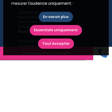
A propos du Plan Immobilier
mesurer l'audience uniquement.
Qui sommes-nous ?
En savoir plus
Recrutement
Contactez-nous
Diffusez votre programme
Essentiels uniquement
Newsletter
Inscrivez-vous à la newsletter,
Tout Accepter
et recevez l'actualité immobilière !
Demande d'informations
Recherches fréquentes
Grand Paris
Rhône
Lyon
Villeurbanne
Savoie
Haute-Savoie
Annecy