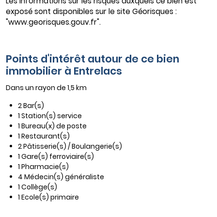
Les informations sur les risques auxquels ce bien est
exposé sont disponibles sur le site Géorisques :
"www.georisques.gouv.fr".
Points d'intérêt autour de ce bien
immobilier à Entrelacs
Dans un rayon de 1,5 km
2 Bar(s)
1 Station(s) service
1 Bureau(x) de poste
1 Restaurant(s)
2 Pâtisserie(s) / Boulangerie(s)
1 Gare(s) ferroviaire(s)
1 Pharmacie(s)
4 Médecin(s) généraliste
1 Collège(s)
1 Ecole(s) primaire