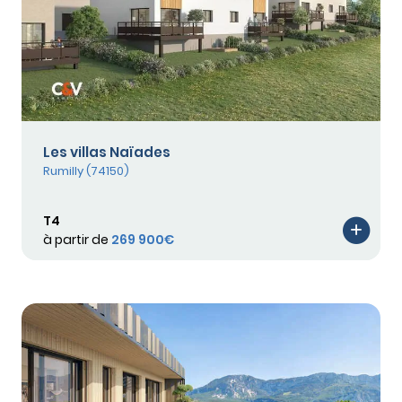
Les villas Naïades
Rumilly (74150)
T4
à partir de
269 900€