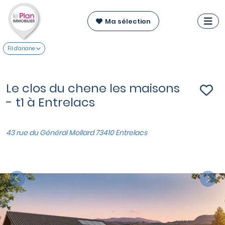
Ma sélection
Fil d'ariane
Le clos du chene les maisons
- t1 à Entrelacs
43 rue du Général Mollard 73410 Entrelacs
Previous
Nex
VOIR SUR LA CARTE
Maisons du T4 au T5