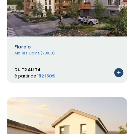
Flore'o
Aix-les-Bains (73100)
DU T2 AU T4
à partir de
192 150€