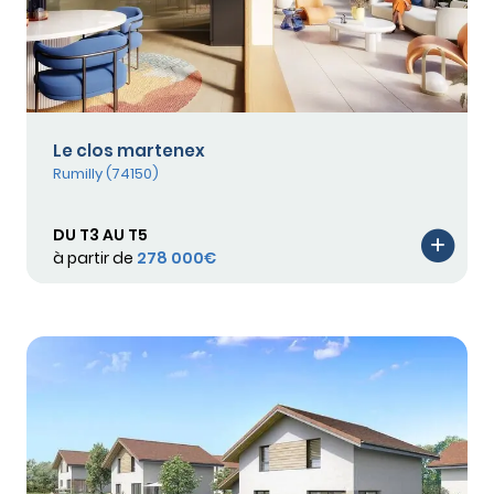
Le clos martenex
Rumilly (74150)
DU T3 AU T5
à partir de
278 000€