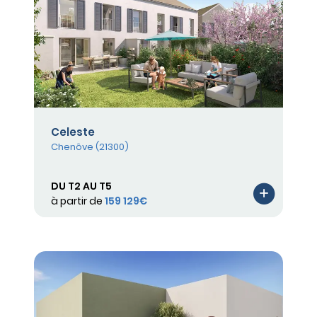
Celeste
Chenôve (21300)
DU T2 AU T5
à partir de
159 129€