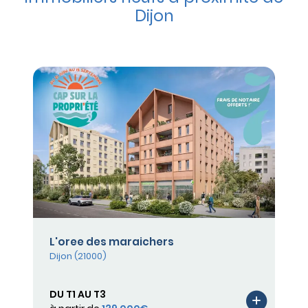
Dijon
L'oree des maraichers
Dijon (21000)
DU T1 AU T3