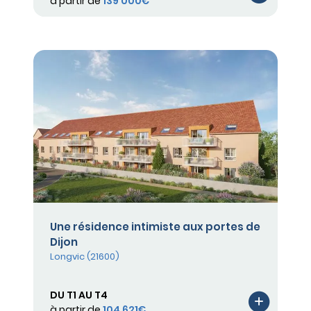
à partir de
139 000€
Une résidence intimiste aux portes de
Dijon
Longvic (21600)
DU T1 AU T4
à partir de
104 621€