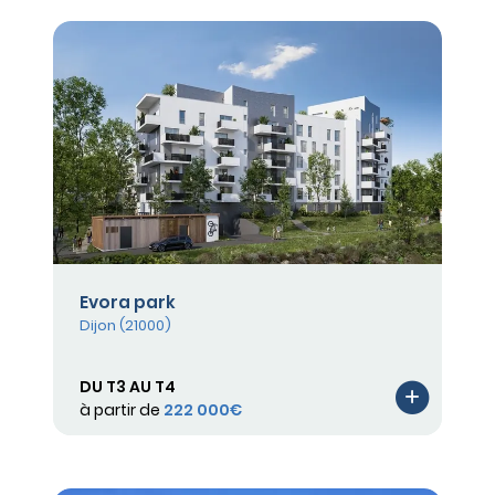
Evora park
Dijon (21000)
DU T3 AU T4
à partir de
222 000€