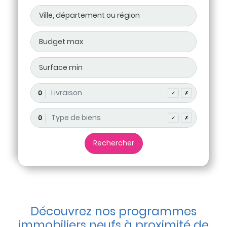
0
✓
✗
0
✓
✗
Découvrez nos programmes
immobiliers neufs à proximité de