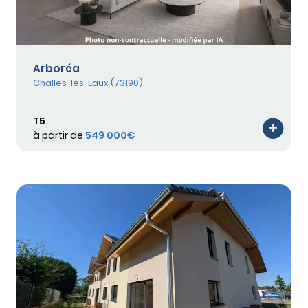
Arboréa
Challes-les-Eaux (73190)
T5
à partir de
549 000€