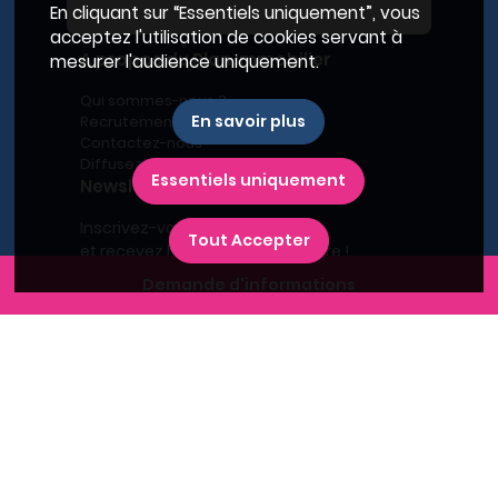
En cliquant sur “Essentiels uniquement”, vous
acceptez l'utilisation de cookies servant à
A propos du Plan Immobilier
mesurer l'audience uniquement.
Qui sommes-nous ?
En savoir plus
Recrutement
Contactez-nous
Diffusez votre programme
Essentiels uniquement
Newsletter
Inscrivez-vous à la newsletter,
Tout Accepter
et recevez l'actualité immobilière !
Demande d'informations
Recherches fréquentes
Grand Paris
Rhône
Lyon
Villeurbanne
Savoie