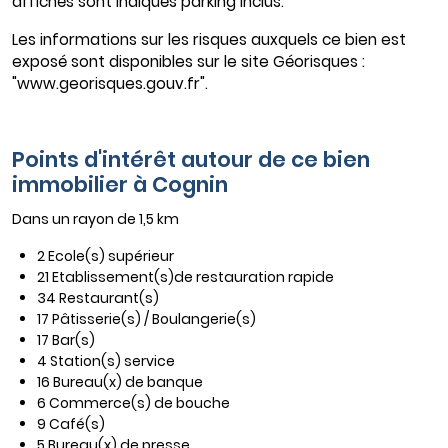
affichés sont indiqués parking inclus.
Les informations sur les risques auxquels ce bien est
exposé sont disponibles sur le site Géorisques :
"www.georisques.gouv.fr".
Points d'intérêt autour de ce bien
immobilier à Cognin
Dans un rayon de 1,5 km
2 Ecole(s) supérieur
21 Etablissement(s)de restauration rapide
34 Restaurant(s)
17 Pâtisserie(s) / Boulangerie(s)
17 Bar(s)
4 Station(s) service
16 Bureau(x) de banque
6 Commerce(s) de bouche
9 Café(s)
5 Bureau(x) de presse