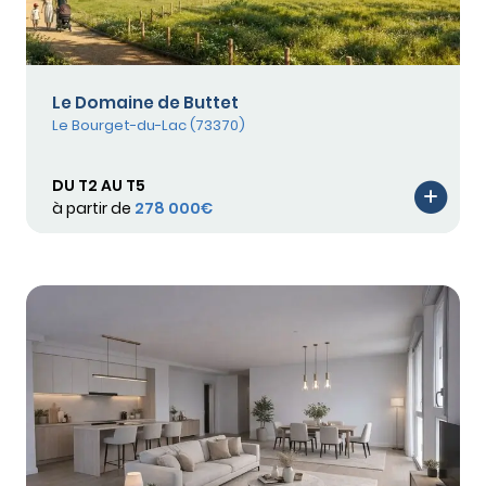
Le Domaine de Buttet
Le Bourget-du-Lac (73370)
DU T2 AU T5
à partir de
278 000€