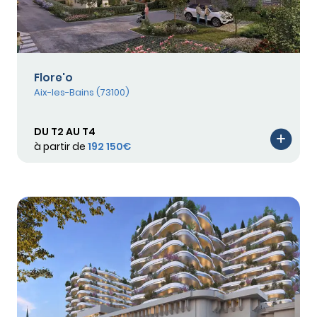
Flore'o
Aix-les-Bains (73100)
DU T2 AU T4
à partir de
192 150€