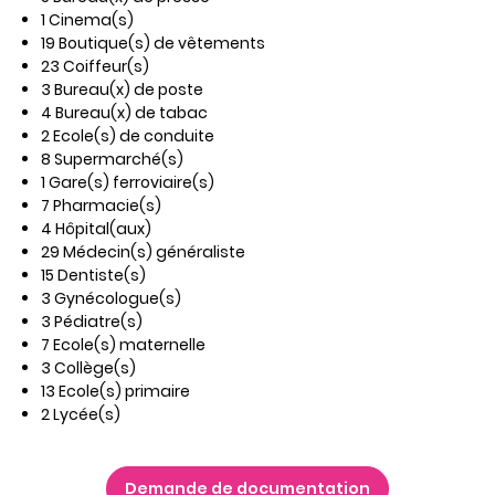
1 Cinema(s)
19 Boutique(s) de vêtements
23 Coiffeur(s)
3 Bureau(x) de poste
4 Bureau(x) de tabac
2 Ecole(s) de conduite
8 Supermarché(s)
1 Gare(s) ferroviaire(s)
7 Pharmacie(s)
4 Hôpital(aux)
29 Médecin(s) généraliste
15 Dentiste(s)
3 Gynécologue(s)
3 Pédiatre(s)
7 Ecole(s) maternelle
3 Collège(s)
13 Ecole(s) primaire
2 Lycée(s)
Demande de documentation