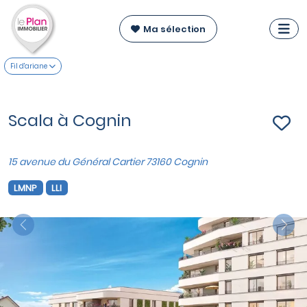
Ma sélection
Fil d'ariane
Scala à Cognin
15 avenue du Général Cartier 73160 Cognin
LMNP
LLI
Previous
Nex
VOIR SUR LA CARTE
Appartements du T1 au T3
à partir de
174 000 €