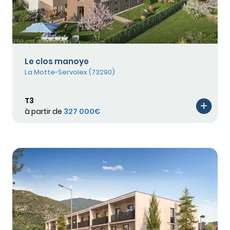
Le clos manoye
La Motte-Servolex (73290)
T3
à partir de
327 000€