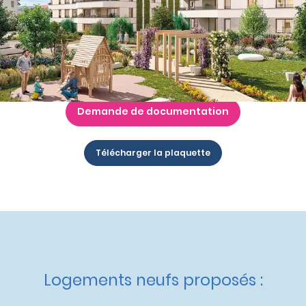
Nos autres appartements neufs
à Cognin
Livraison :
2ème trimestre 2028
Etat d'avancement :
Travaux en cours
Éligible :
Réglementation Thermique 2012
,
Statut LMNP
,
Logement Locatif Intermédiaire
Demande de documentation
Télécharger la plaquette
Logements neufs proposés :