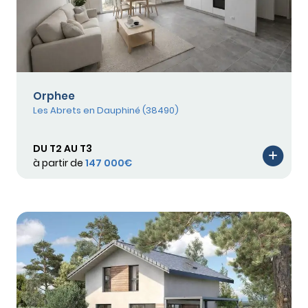
Orphee
Les Abrets en Dauphiné (38490)
DU T2 AU T3
à partir de
147 000€