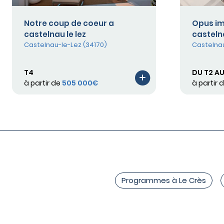
Notre coup de coeur a
Opus i
castelnau le lez
castelna
Castelnau-le-Lez (34170)
Castelnau
T4
DU T2 AU
à partir de
505 000€
à partir 
Programmes à Le Crès