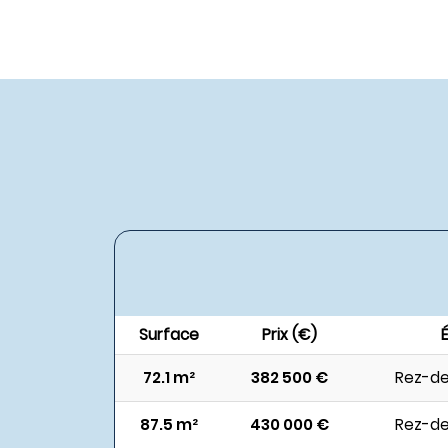
Surface
Prix (€)
72.1 m²
382 500 €
Rez-d
87.5 m²
430 000 €
Rez-d