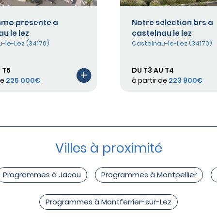
mmo presente a
Notre selection brs a
u le lez
castelnau le lez
-le-Lez (34170)
Castelnau-le-Lez (34170)
 T5
DU T3 AU T4
de
225 000€
à partir de
223 900€
Villes à proximité
Programmes à Jacou
Programmes à Montpellier
Programmes à Montferrier-sur-Lez