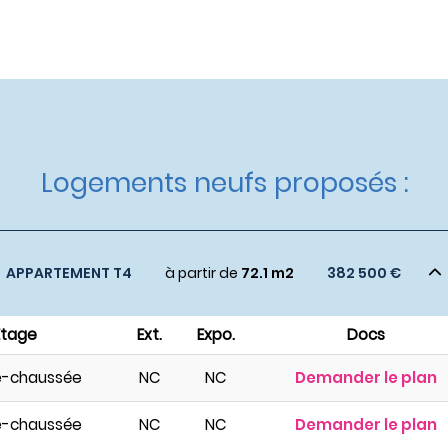
Logements neufs proposés :
APPARTEMENT T4
à partir de
72.1 m2
382 500 €
Étage
Ext.
Expo.
Docs
e-chaussée
NC
NC
Demander le plan
e-chaussée
NC
NC
Demander le plan