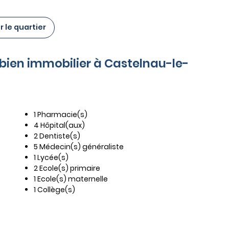
 le quartier
e bien immobilier à Castelnau-le-
1 Pharmacie(s)
4 Hôpital(aux)
2 Dentiste(s)
5 Médecin(s) généraliste
1 Lycée(s)
2 Ecole(s) primaire
1 Ecole(s) maternelle
1 Collège(s)