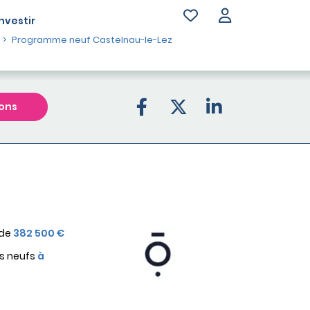
Investir
Programme neuf Castelnau-le-Lez
ons
 de
382 500 €
s neufs
à