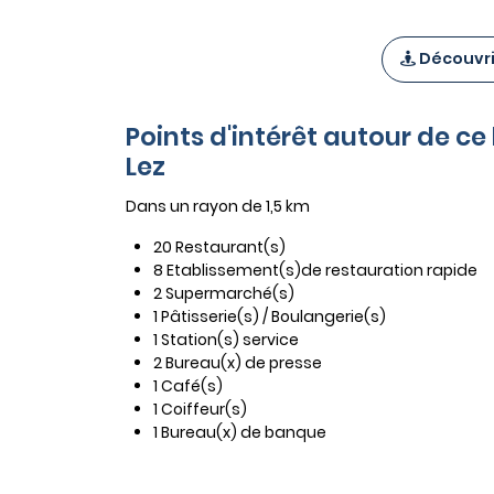
Découvrir
Points d'intérêt autour de c
Lez
Dans un rayon de 1,5 km
20 Restaurant(s)
8 Etablissement(s)de restauration rapide
2 Supermarché(s)
1 Pâtisserie(s) / Boulangerie(s)
1 Station(s) service
2 Bureau(x) de presse
1 Café(s)
1 Coiffeur(s)
1 Bureau(x) de banque