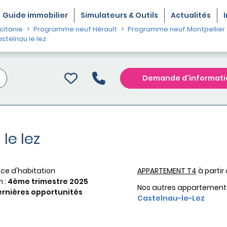
Guide
immobilier
Simulateurs & Outils
Actualités
itanie
Programme neuf Hérault
Programme neuf Montpellier
telnau le lez
Demande d'informati
le lez
ce d'habitation
APPARTEMENT T4
à partir
n :
4ème trimestre 2025
Nos autres appartement
rnières opportunités
Castelnau-le-Lez