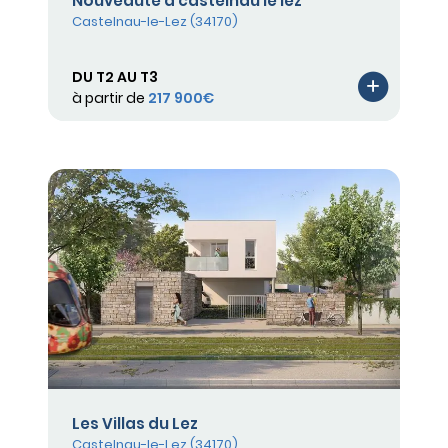
Nouveaute a castelnau le lez
Castelnau-le-Lez (34170)
DU T2 AU T3
à partir de
217 900€
Les Villas du Lez
Castelnau-le-Lez (34170)