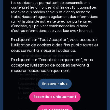
Les cookies nous permettent de personnaliser le
Recherches fréquentes
contenu et les annonces, d'offrir des fonctionnalités
relatives aux médias sociaux et d'analyser notre
Grand Paris
trafic. Nous partageons également des informations
Rhône
sur l'utilisation de notre site avec nos partenaires
Lyon
d'analyse, qui peuvent combiner celles-ci avec
Villeurbanne
d'autres informations que vous leur avez fournies.
Savoie
Haute-Savoie
En cliquant sur “Tout Accepter”, vous acceptez
Annecy
l'utilisation de cookies à des fins publicitaires et
Aix-les-Bains
ceux servant à mesurer l'audience.
L'immobilier neuf en France
En cliquant sur “Essentiels uniquement”, vous
acceptez l'utilisation de cookies servant à
Le BRS dans la Métropole de Lyon
Promoteurs immobiliers
mesurer l'audience uniquement.
Recherche par région
Recherche par département
Recherche par ville
En savoir plus
Nouveaux programmes
Où habiter à Marseille ?
Essentiels uniquement
Bien s'installer
Tout Accepter