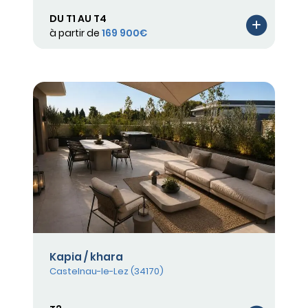
DU T1 AU T4
à partir de
169 900€
Kapia / khara
Castelnau-le-Lez (34170)