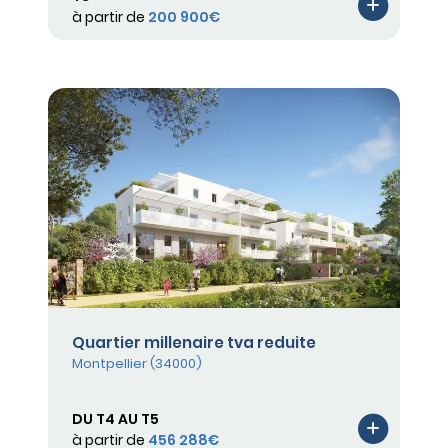
à partir de
200 900€
Quartier millenaire tva reduite
Montpellier (34000)
DU T4 AU T5
à partir de
456 288€