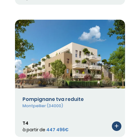
Pompignane tva reduite
Montpellier (34000)
T4
à partir de
447 496€