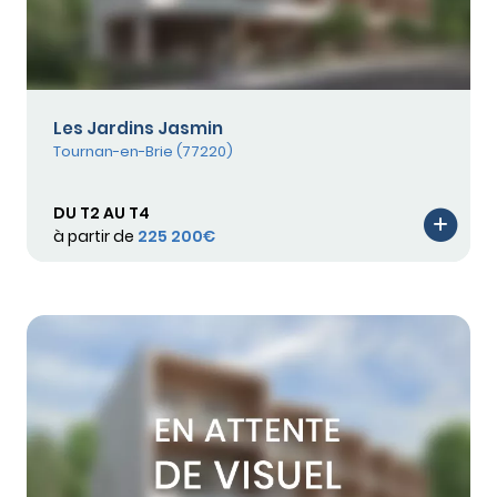
Les Jardins Jasmin
Tournan-en-Brie (77220)
DU T2 AU T4
à partir de
225 200€