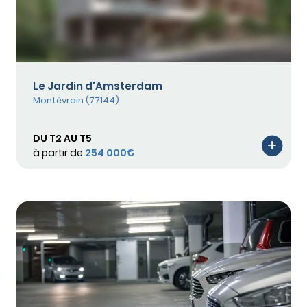
Le Jardin d'Amsterdam
Montévrain (77144)
DU T2 AU T5
à partir de
254 000€