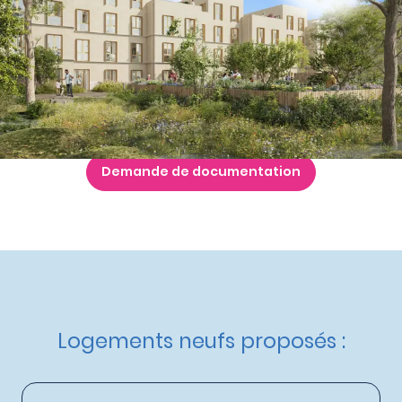
à partir de
310 900 €
Nos autres appartements neufs
à Bussy-Saint-
Georges
Livraison :
2ème trimestre 2027
Etat d'avancement :
Travaux en cours
Éligible :
Prêt à taux 0% - PTZ+
,
Dispositif Jeanbrun
Demande de documentation
Logements neufs proposés :