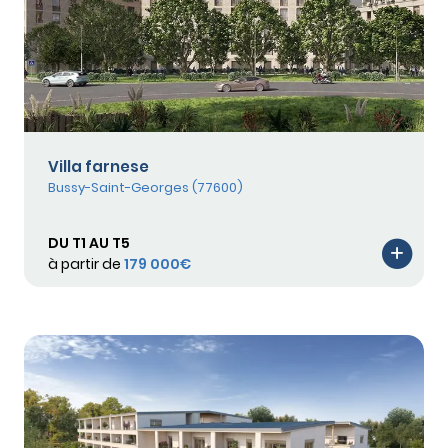
Villa farnese
Bussy-Saint-Georges (77600)
DU T1 AU T5
à partir de
179 000€