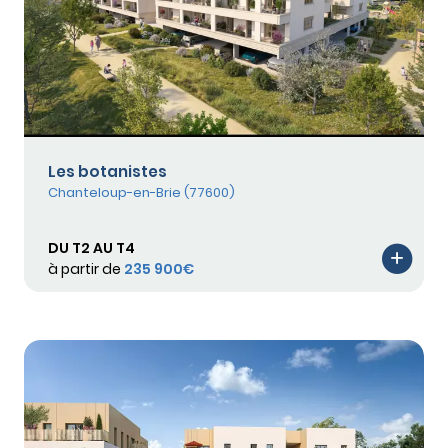
Les botanistes
Chanteloup-en-Brie (77600)
DU T2 AU T4
à partir de
235 900€