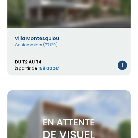
Villa Montesquiou
Coulommiers (77120)
DU T2 AU T4
à partir de
159 000€