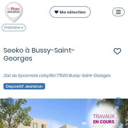
Ma sélection
Fil d'ariane
Seeko à Bussy-Saint-
Georges
Zac du Sycomore Lotsy18a 77600 Bussy-Saint-Georges
Dispositif Jeanbrun
Previous
Nex
VOIR SUR LA CARTE
Appartements du T3 au T5