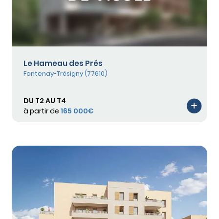
Le Hameau des Prés
Fontenay-Trésigny (77610)
DU T2 AU T4
à partir de
165 000€