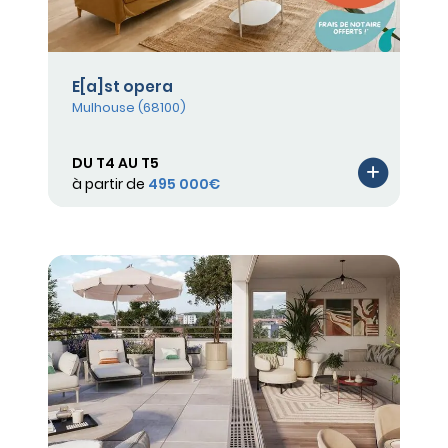
E[a]st opera
Mulhouse (68100)
DU T4 AU T5
à partir de
495 000€