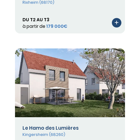
Rixheim (68170)
DU T2 AU T3
à partir de
179 000€
Le Hamo des Lumières
Kingersheim (68260)