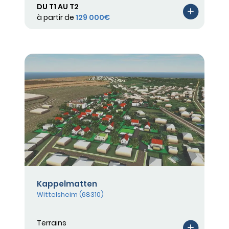
DU T1 AU T2
à partir de
129 000€
Kappelmatten
Wittelsheim (68310)
Terrains