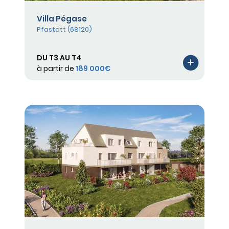
Villa Pégase
Pfastatt (68120)
DU T3 AU T4
à partir de
189 000€