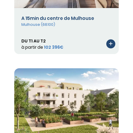
A 15min du centre de Mulhouse
Mulhouse (68100)
DU T1 AU T2
à partir de
102 396€