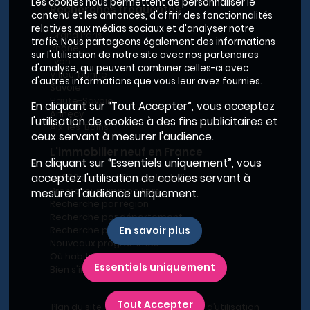
Les cookies nous permettent de personnaliser le
Recherches fréquentes
contenu et les annonces, d'offrir des fonctionnalités
relatives aux médias sociaux et d'analyser notre
Grand Paris
trafic. Nous partageons également des informations
Rhône
sur l'utilisation de notre site avec nos partenaires
Lyon
d'analyse, qui peuvent combiner celles-ci avec
Villeurbanne
d'autres informations que vous leur avez fournies.
Savoie
Haute-Savoie
En cliquant sur “Tout Accepter”, vous acceptez
Annecy
l'utilisation de cookies à des fins publicitaires et
Aix-les-Bains
ceux servant à mesurer l'audience.
L'immobilier neuf en France
En cliquant sur “Essentiels uniquement”, vous
acceptez l'utilisation de cookies servant à
Le BRS dans la Métropole de Lyon
Promoteurs immobiliers
mesurer l'audience uniquement.
Recherche par région
Recherche par département
Recherche par ville
En savoir plus
Nouveaux programmes
Où habiter à Marseille ?
Essentiels uniquement
Bien s'installer
Tout Accepter
Plan du site
-
Conditions générales d’utilisation