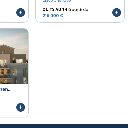
21300 Chenôve
DU T3 AU
T4
à partir de
215 000 €
en...