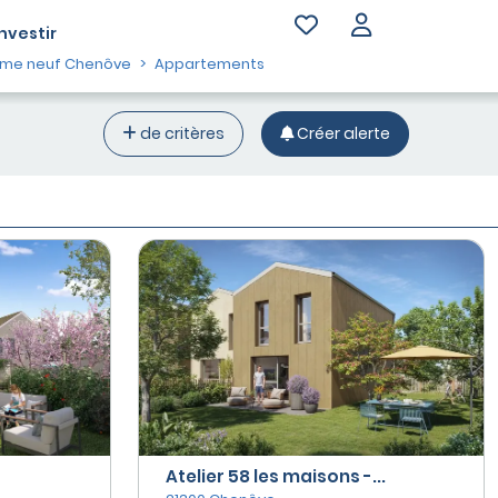
Investir
me neuf Chenôve
Appartements
de critères
Créer alerte
Atelier 58 les maisons -...