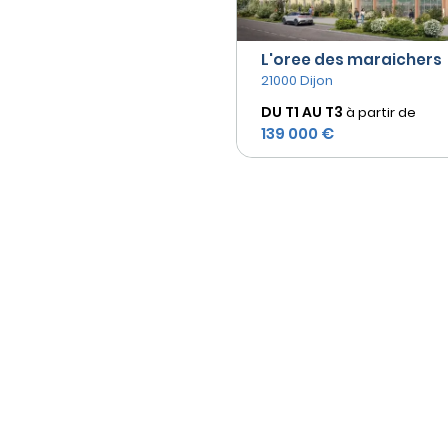
L'oree des maraichers
21000 Dijon
DU T1 AU
T3
à partir de
139 000 €