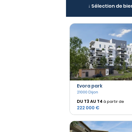
↓ Sélection de bie
Evora park
21000 Dijon
DU T3 AU
T4
à partir de
222 000 €