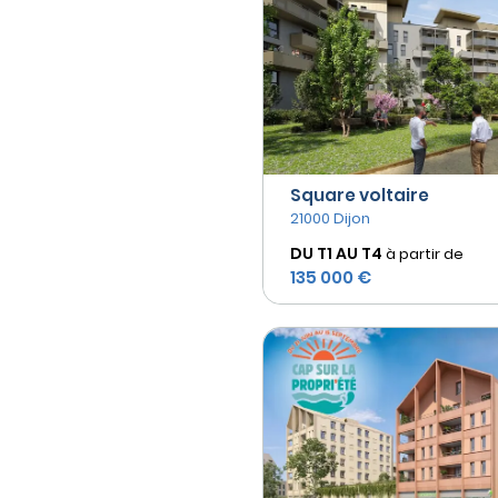
Square voltaire
21000 Dijon
DU T1 AU
T4
à partir de
135 000 €