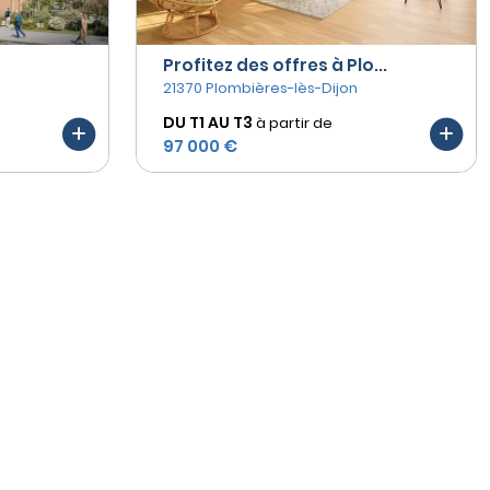
Profitez des offres à Plo...
21370 Plombières-lès-Dijon
DU T1 AU
T3
à partir de
97 000 €