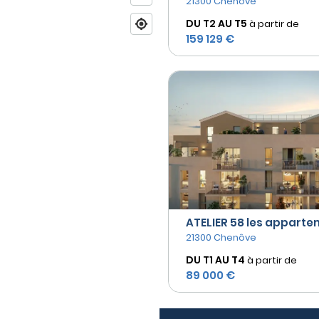
21300 Chenôve
DU T2 AU
T5
à partir de
159 129 €
ATELIER 58 les appartem
21300 Chenôve
DU T1 AU
T4
à partir de
89 000 €