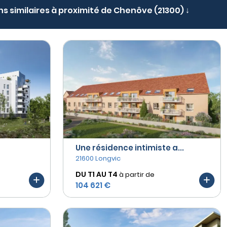
ns similaires à proximité de Chenôve (21300) ↓
Une résidence intimiste a...
21600 Longvic
DU T1 AU
T4
à partir de
104 621 €