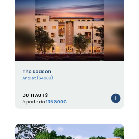
The season
Anglet (64600)
DU T1 AU T3
à partir de
136 800€