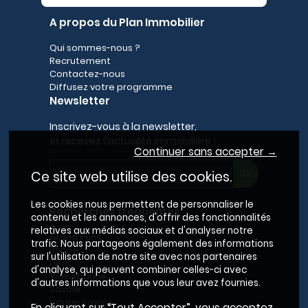
A propos du Plan Immobilier
Qui sommes-nous ?
Recrutement
Contactez-nous
Diffusez votre programme
Newsletter
Inscrivez-vous à la newsletter,
et recevez l'actualité immobilière !
Continuer sans accepter →
Ce site web utilise des cookies.
Les cookies nous permettent de personnaliser le
Recherches fréquentes
contenu et les annonces, d'offrir des fonctionnalités
relatives aux médias sociaux et d'analyser notre
Grand Paris
trafic. Nous partageons également des informations
Rhône
sur l'utilisation de notre site avec nos partenaires
Lyon
d'analyse, qui peuvent combiner celles-ci avec
Villeurbanne
d'autres informations que vous leur avez fournies.
Savoie
Haute-Savoie
En cliquant sur “Tout Accepter”, vous acceptez