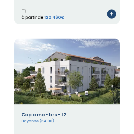
T1
à partir de
120 460€
Cap a ma - brs - t2
Bayonne (64100)