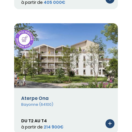
à partir de
405 000€
Aterpe Ona
Bayonne (64100)
DU T2 AU T4
à partir de
214 900€