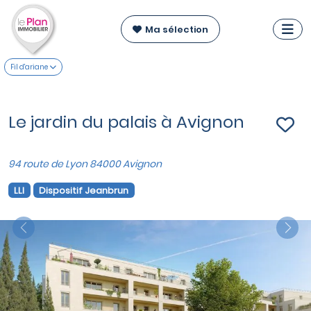
Ma sélection
Fil d'ariane
Le jardin du palais à Avignon
94 route de Lyon 84000 Avignon
LLI
Dispositif Jeanbrun
Previous
Nex
VOIR SUR LA CARTE
Appartements du T2 au T5
à partir de
154 000 €