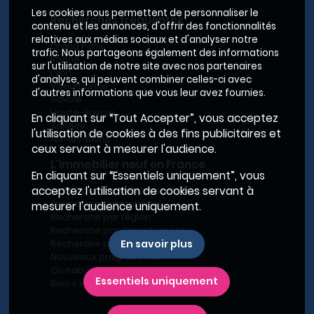
Les cookies nous permettent de personnaliser le
Recherches fréquentes
contenu et les annonces, d'offrir des fonctionnalités
relatives aux médias sociaux et d'analyser notre
Grand Paris
trafic. Nous partageons également des informations
Rhône
sur l'utilisation de notre site avec nos partenaires
Lyon
d'analyse, qui peuvent combiner celles-ci avec
Villeurbanne
d'autres informations que vous leur avez fournies.
Savoie
Haute-Savoie
En cliquant sur “Tout Accepter”, vous acceptez
Annecy
l'utilisation de cookies à des fins publicitaires et
Aix-les-Bains
ceux servant à mesurer l'audience.
L'immobilier neuf en France
En cliquant sur “Essentiels uniquement”, vous
Le BRS dans la Métropole de Lyon
acceptez l'utilisation de cookies servant à
Promoteurs immobiliers
mesurer l'audience uniquement.
Recherche par région
Recherche par département
Recherche par ville
En savoir plus
Nouveaux programmes
Où habiter à Marseille ?
Essentiels uniquement
Bien s'installer