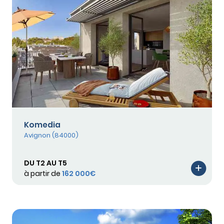
Komedia
Avignon (84000)
DU T2 AU T5
à partir de
162 000€