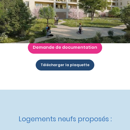
Nos autres appartements neufs
à Avignon
Livraison :
1er trimestre 2028
Etat d'avancement :
Commercialisation
Éligible :
TVA réduite
,
Logement Locatif Intermédiaire
,
Dispositif Jeanbrun
Demande de documentation
Télécharger la plaquette
Logements neufs proposés :