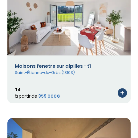
Maisons fenetre sur alpilles - t1
Saint-Étienne-du-Grès (13103)
T4
à partir de
359 000€