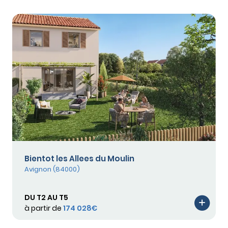
Bientot les Allees du Moulin
Avignon (84000)
DU T2 AU T5
à partir de
174 028€