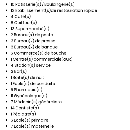
10 Pâtisserie(s) / Boulangerie(s)
13 Etablissement(s)de restauration rapide
4 Café(s)
8 Coiffeur(s)
13 Supermarché(s)
2 Bureau(x) de poste
3 Bureau(x) de presse
6 Bureau(x) de banque
5 Commerce(s) de bouche
1 Centre(s) commerciale(aux)
4 Station(s) service
3 Bar(s)
1 Boîte(s) de nuit
1 Ecole(s) de conduite
5 Pharmacie(s)
11 Gynécologue(s)
7 Médecin(s) généraliste
14 Dentiste(s)
1 Pédiatre(s)
5 Ecole(s) primaire
7 Ecole(s) maternelle