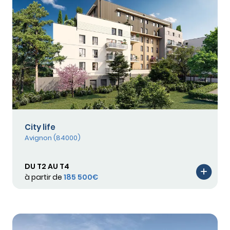
City life
Avignon (84000)
DU T2 AU T4
à partir de
185 500€