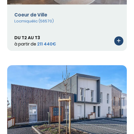
Coeur de Ville
Locmiquélic (56570)
DU T2 AU T3
à partir de
211 440€