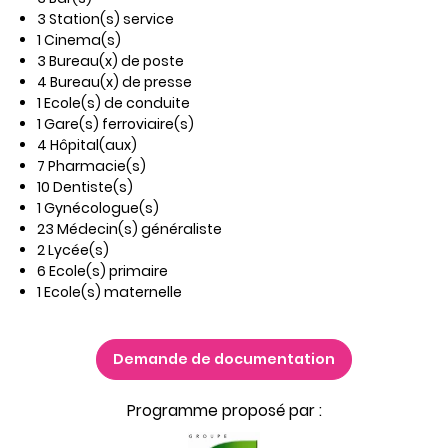
3 Station(s) service
1 Cinema(s)
3 Bureau(x) de poste
4 Bureau(x) de presse
1 Ecole(s) de conduite
1 Gare(s) ferroviaire(s)
4 Hôpital(aux)
7 Pharmacie(s)
10 Dentiste(s)
1 Gynécologue(s)
23 Médecin(s) généraliste
2 Lycée(s)
6 Ecole(s) primaire
1 Ecole(s) maternelle
Demande de documentation
Programme proposé par :