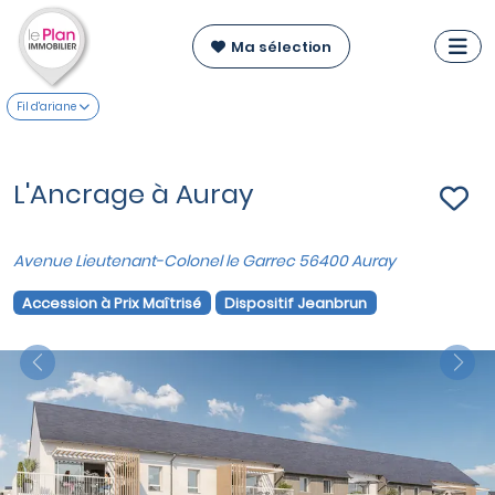
Ma sélection
Fil d'ariane
L'Ancrage à Auray
Avenue Lieutenant-Colonel le Garrec 56400 Auray
Accession à Prix Maîtrisé
Dispositif Jeanbrun
Previous
Nex
VOIR SUR LA CARTE
Appartements du T2 au T4
à partir de
180 229 €