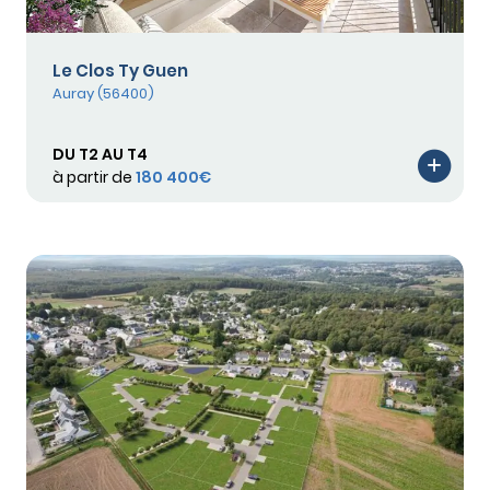
Le Clos Ty Guen
Auray (56400)
DU T2 AU T4
à partir de
180 400€