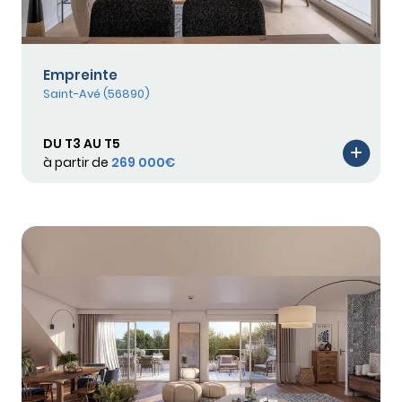
Empreinte
Saint-Avé (56890)
DU T3 AU T5
à partir de
269 000€