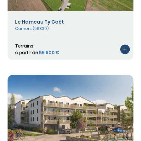
Le Hameau Ty Coët
Camors (56330)
Terrains
à partir de
56 900 €