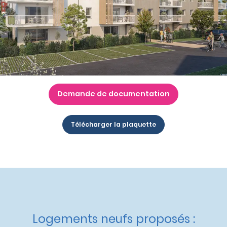
Nos autres appartements neufs
à Auray
Livraison :
4ème trimestre 2027
Etat d'avancement :
Travaux en cours
Éligible :
Prêt à taux 0% - PTZ+
,
Accession à Prix Maîtrisé
,
Réglementation Environnementale 2020
,
Dispositif
Jeanbrun
Demande de documentation
Télécharger la plaquette
Logements neufs proposés :