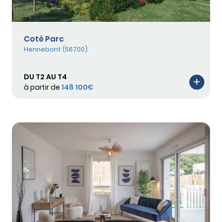
Coté Parc
Hennebont (56700)
DU T2 AU T4
à partir de
148 100€