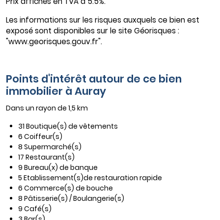
Prix affichés en TVA à 5.5%.
Les informations sur les risques auxquels ce bien est
exposé sont disponibles sur le site Géorisques :
"www.georisques.gouv.fr".
Points d'intérêt autour de ce bien
immobilier à Auray
Dans un rayon de 1,5 km
31 Boutique(s) de vêtements
6 Coiffeur(s)
8 Supermarché(s)
17 Restaurant(s)
9 Bureau(x) de banque
5 Etablissement(s)de restauration rapide
6 Commerce(s) de bouche
8 Pâtisserie(s) / Boulangerie(s)
9 Café(s)
3 Bar(s)