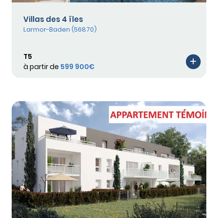
Villas des 4 îles
Larmor-Baden (56870)
T5
à partir de
599 900€