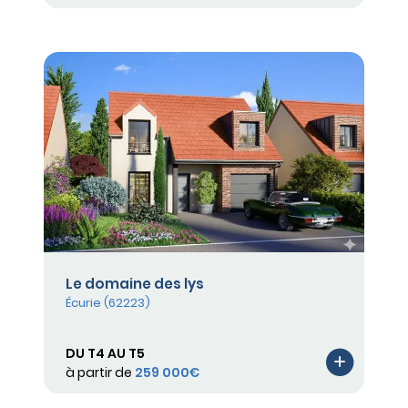
Le domaine des lys
Écurie (62223)
DU T4 AU T5
à partir de
259 000€