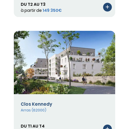
DU T2 AU T3
à partir de
149 350€
Clos Kennedy
Arras (62000)
DU T1 AU T4