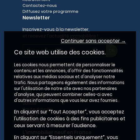
Contactez-nous
Diffusez votre programme
Newsletter
Inscrivez-vous à la newsletter,
et recevez l'actualité immobilière !
Continuer sans accepter →
Ce site web utilise des cookies.
Les cookies nous permettent de personnaliser le
Recherches fréquentes
contenu et les annonces, d'offrir des fonctionnalités
relatives aux médias sociaux et d'analyser notre
Grand Paris
trafic. Nous partageons également des informations
Rhône
sur l'utilisation de notre site avec nos partenaires
Lyon
d'analyse, qui peuvent combiner celles-ci avec
Villeurbanne
d'autres informations que vous leur avez fournies.
Savoie
Haute-Savoie
En cliquant sur “Tout Accepter”, vous acceptez
Annecy
l'utilisation de cookies à des fins publicitaires et
Aix-les-Bains
ceux servant à mesurer l'audience.
L'immobilier neuf en France
En cliquant sur “Essentiels uniquement”, vous