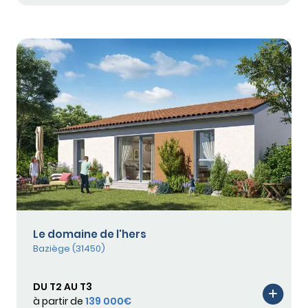
Le domaine de l'hers
Baziège (31450)
DU T2 AU T3
à partir de
139 000€