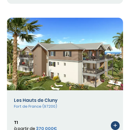
Les Hauts de Cluny
Fort de France (97200)
T1
à partir de
370 000€