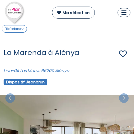
Ma sélection
Fil d'ariane
La Marenda à Alénya
Lieu-Dit Las Motas 66200 Alénya
Dispositif Jeanbrun
Previous
Nex
VOIR SUR LA CARTE
Appartements du T2 au T4
à partir de
153 000 €