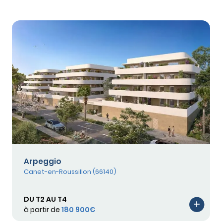
Arpeggio
Canet-en-Roussillon (66140)
DU T2 AU T4
à partir de
180 900€