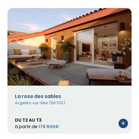
La rose des sables
Argelès-sur-Mer (66700)
DU T2 AU T3
à partir de
176 500€