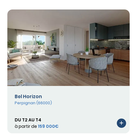
Bel Horizon
Perpignan (66000)
DU T2 AU T4
à partir de
159 000€