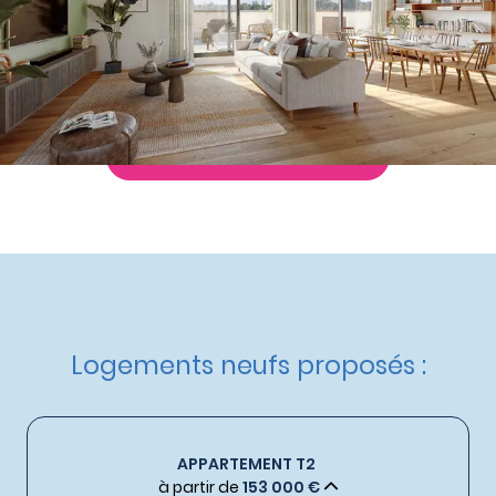
Nos autres appartements neufs
à Alénya
Livraison :
4ème trimestre 2027
Etat d'avancement :
Nouveau programme
Éligible :
Dispositif Jeanbrun
Demande de documentation
Logements neufs proposés :
APPARTEMENT T2
à partir de
153 000 €