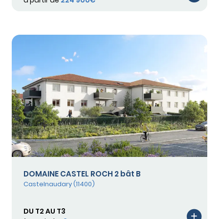
à partir de
224 900€
DOMAINE CASTEL ROCH 2 bât B
Castelnaudary (11400)
DU T2 AU T3