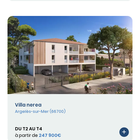
Villa nerea
Argelès-sur-Mer (66700)
DU T2 AU T4
à partir de
247 900€