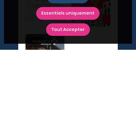
Essentiels uniquement
Tout Accepter
A propos du Plan Immobilier
Qui sommes-nous ?
Recrutement
Contactez-nous
Diffusez votre programme