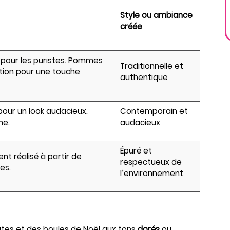
Style ou ambiance
créée
l pour les puristes. Pommes
Traditionnelle et
ption pour une touche
authentique
 pour un look audacieux.
Contemporain et
ne.
audacieux
Épuré et
nt réalisé à partir de
respectueux de
es.
l’environnement
ates et des boules de Noël aux tons
dorés
ou