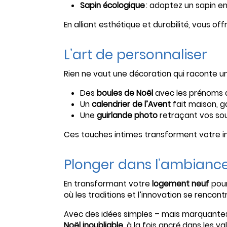
Sapin écologique
: adoptez un sapin en
En alliant esthétique et durabilité, vous of
L’art de personnaliser
Rien ne vaut une décoration qui raconte un
Des
boules de Noël
avec les prénoms d
Un
calendrier de l’Avent
fait maison, g
Une
guirlande photo
retraçant vos sou
Ces touches intimes transforment votre int
Plonger dans l’ambiance
En transformant votre
logement neuf
pour
où les traditions et l’innovation se rencont
Avec des idées simples – mais marquantes
Noël inoubliable
, à la fois ancré dans les v