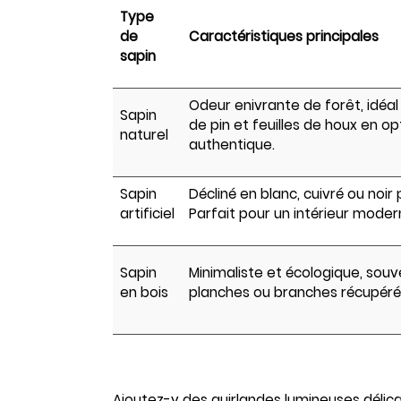
Type
de
Caractéristiques principales
sapin
Odeur enivrante de forêt, idéa
Sapin
de pin et feuilles de houx en o
naturel
authentique.
Sapin
Décliné en blanc, cuivré ou noir
artificiel
Parfait pour un intérieur moder
Sapin
Minimaliste et écologique, souve
en bois
planches ou branches récupéré
Ajoutez-y des guirlandes lumineuses délic