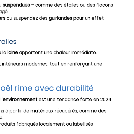
u
suspendues
– comme des étoiles ou des flocons
agé.
ers
ou suspendez des
guirlandes
pour un effet
relles
 la
laine
apportent une chaleur immédiate.
 intérieurs modernes, tout en renforçant une
Noël rime avec durabilité
l’
environnement
est une tendance forte en 2024.
ons à partir de matériaux récupérés, comme des
u.
produits fabriqués localement ou labellisés