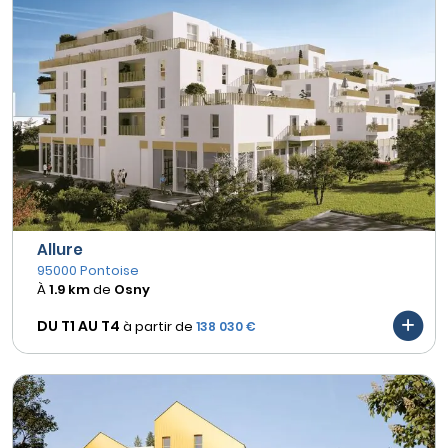
Allure
95000 Pontoise
À
1.9 km
de
Osny
DU T1 AU
T4
à partir de
138 030 €