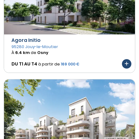
Agora Initio
95280 Jouy-le-Moutier
À
6.4 km
de
Osny
DU T1 AU
T4
à partir de
169 000 €