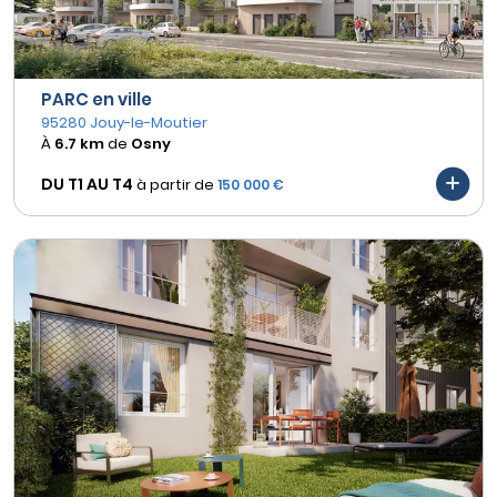
PARC en ville
95280 Jouy-le-Moutier
À
6.7 km
de
Osny
DU T1 AU
T4
à partir de
150 000 €