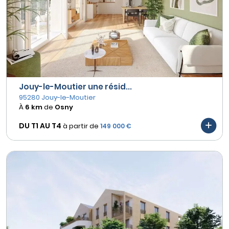
Jouy-le-Moutier une résid...
95280 Jouy-le-Moutier
À
6 km
de
Osny
DU T1 AU
T4
à partir de
149 000 €