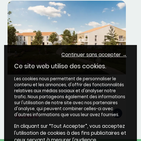
Continuer sans accepter →
Ce site web utilise des cookies.
Les cookies nous permettent de personnaliser le
contenu et les annonces, d'offrir des fonctionnalités
Domaine des Aubrais - Apparts
relatives aux médias sociaux et d'analyser notre
Saint-Hilaire-de-Riez (85270)
trafic. Nous partageons également des informations
sur l'utilisation de notre site avec nos partenaires
d'analyse, qui peuvent combiner celles-ci avec
DU T2 AU T3
à partir de
d'autres informations que vous leur avez fournies.
159 000 €
En cliquant sur “Tout Accepter”, vous acceptez
l'utilisation de cookies à des fins publicitaires et
ceux servant à mesurer l'audience.