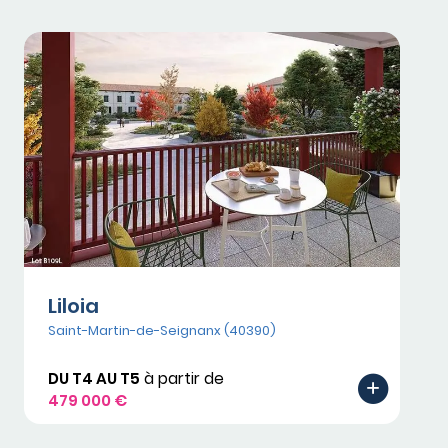
Liloia
Saint-Martin-de-Seignanx (40390)
DU T4 AU T5
à partir de
479 000 €